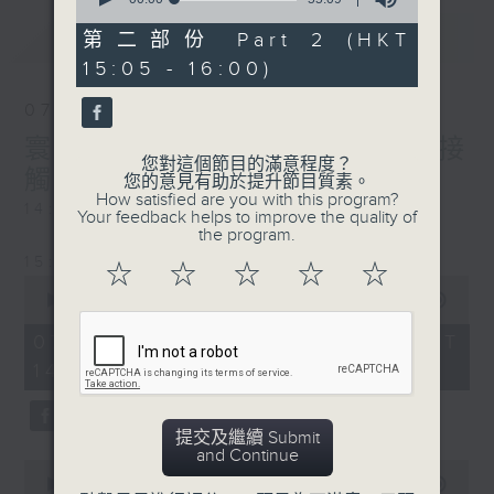
of
最新
LATEST
55
第二部份 Part 2 (HKT
minutes,
15:05 - 16:00)
9
seconds
07/08/2026
寰聽世界-寰球食光/寰球全接
您對這個節目的滿意程度？
觸-法國連線
您的意見有助於提升節目質素。
How satisfied are you with this program?
14:30-15:00 寰球食光
Your feedback helps to improve the quality of
the program.
15:30-16:00 寰球全接觸-法國連線
☆
☆
☆
☆
☆
0
seconds
00:00
1:49:59
of
1
07/08/2026 - 足本 Full (HKT
hour,
14:05 - 16:00)
49
minutes,
59
seconds
提交及繼續 Submit
and Continue
0
seconds
00:00
55:00