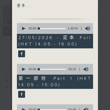
更多...
15:30-16:00 寰看香港
寰聽世界
電台直播
0
seconds
00:00
1:49:59
所有集數
of
1
27/05/2026 - 足本 Full
hour,
(HKT 14:05 - 16:00)
49
您喜歡這個節目嗎?
minutes,
59
seconds
簡介
GIST
0
seconds
00:00
55:10
of
主持人：林司敏、朱金天
55
第一部份 Part 1 (HKT
minutes,
星期一至五 下午2點到4點
14:05 - 15:00)
10
時事趣聞，最新資訊，應有盡有
seconds
0
seconds
00:00
55:09