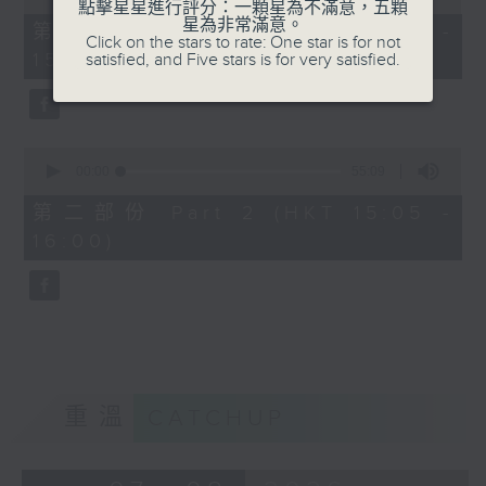
點擊星星進行評分：一顆星為不滿意，五顆
of
星為非常滿意。
55
第一部份 Part 1 (HKT 14:05 -
Click on the stars to rate: One star is for not
minutes,
15:00)
satisfied, and Five stars is for very satisfied.
0
seconds
0
seconds
00:00
55:09
of
55
第二部份 Part 2 (HKT 15:05 -
minutes,
16:00)
9
seconds
重溫
CATCHUP