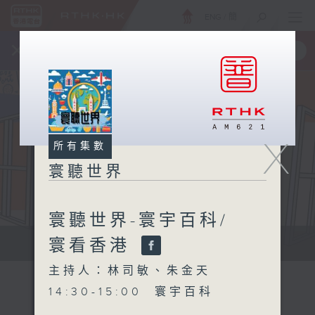
ENG
/
簡
×
全新 RTHK On The Go
取得
一手掌握 RTHK 電台、電視節目
X
所有集數
寰聽世界
寰聽世界-寰宇百科/
寰看香港
寰聽世界
主持人：林司敏、朱金天
14:30-15:00 寰宇百科