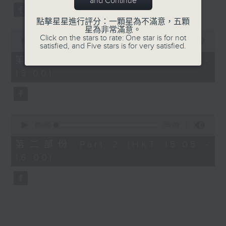
and Continue
59
seconds
點擊星星進行評分：一顆星為不滿意，五顆
星為非常滿意。
0
Click on the stars to rate: One star is for not
seconds
00:00
55:00
satisfied, and Five stars is for very satisfied.
of
55
第一部份 Part 1 (HKT 14:05 -
minutes,
15:00)
0
seconds
0
seconds
00:00
55:09
of
55
第二部份 Part 2 (HKT 15:05 -
minutes,
16:00)
9
seconds