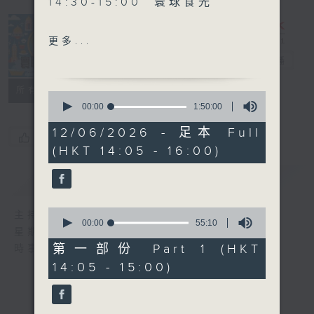
14:30-15:00 寰球食光
15:30-16:00 寰球全接觸-
更多...
法國連線
寰聽世界
電台直播
所有集數
0
seconds
00:00
1:50:00
of
1
12/06/2026 - 足本 Full
您喜歡這個節目嗎?
hour,
(HKT 14:05 - 16:00)
50
minutes,
0
簡介
GIST
seconds
0
主持人：林司敏、朱金天
seconds
00:00
55:10
星期一至五 下午2點到4點
of
55
第一部份 Part 1 (HKT
時事趣聞，最新資訊，應有盡有
minutes,
14:05 - 15:00)
10
seconds