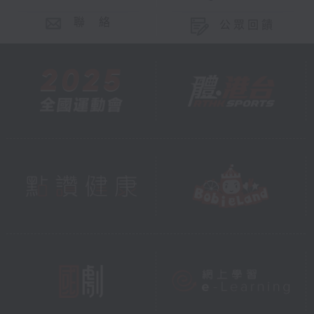
聯 絡
公眾回饋