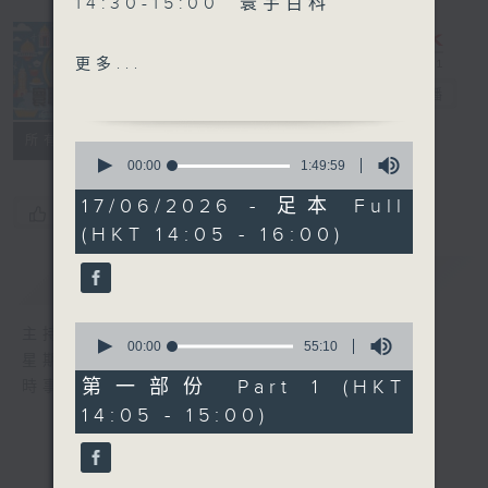
14:30-15:00 寰宇百科
更多...
15:30-16:00 寰球全接觸-
寰聽世界
電台直播
加拿大連線
所有集數
0
seconds
00:00
1:49:59
of
1
17/06/2026 - 足本 Full
您喜歡這個節目嗎?
hour,
(HKT 14:05 - 16:00)
49
minutes,
59
簡介
GIST
seconds
0
主持人：林司敏、朱金天
seconds
00:00
55:10
星期一至五 下午2點到4點
of
55
第一部份 Part 1 (HKT
時事趣聞，最新資訊，應有盡有
minutes,
14:05 - 15:00)
10
seconds