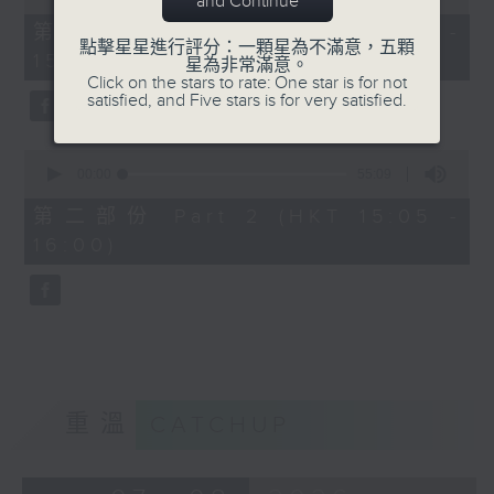
and Continue
of
55
第一部份 Part 1 (HKT 14:05 -
minutes,
點擊星星進行評分：一顆星為不滿意，五顆
15:00)
0
星為非常滿意。
seconds
Click on the stars to rate: One star is for not
satisfied, and Five stars is for very satisfied.
0
seconds
00:00
55:09
of
55
第二部份 Part 2 (HKT 15:05 -
minutes,
16:00)
9
seconds
重溫
CATCHUP