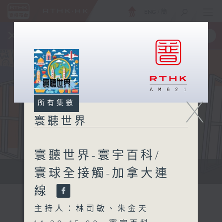
ENG
/
簡
×
全新 RTHK On The Go
取得
一手掌握 RTHK 電台、電視節目
X
所有集數
寰聽世界
寰聽世界-寰宇百科/
寰球全接觸-加拿大連
寰聽世界
線
主持人：林司敏、朱金天