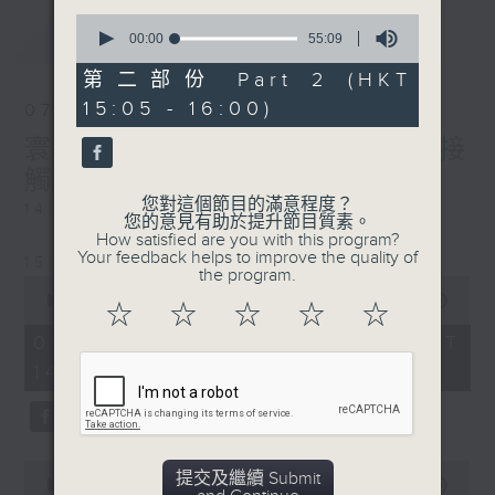
0
最新
LATEST
seconds
00:00
55:09
of
55
第二部份 Part 2 (HKT
minutes,
15:05 - 16:00)
9
07/08/2026
seconds
寰聽世界-寰球食光/寰球全接
觸-法國連線
您對這個節目的滿意程度？
14:30-15:00 寰球食光
您的意見有助於提升節目質素。
How satisfied are you with this program?
Your feedback helps to improve the quality of
15:30-16:00 寰球全接觸-法國連線
the program.
0
seconds
00:00
1:49:59
☆
☆
☆
☆
☆
of
1
07/08/2026 - 足本 Full (HKT
hour,
14:05 - 16:00)
49
minutes,
59
seconds
0
提交及繼續 Submit
seconds
00:00
55:00