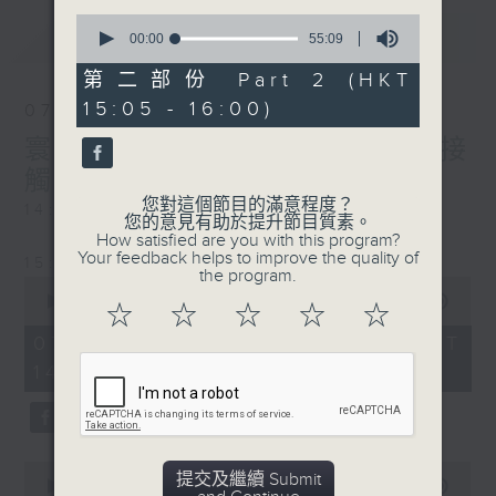
0
最新
LATEST
seconds
00:00
55:09
of
55
第二部份 Part 2 (HKT
minutes,
15:05 - 16:00)
9
07/08/2026
seconds
寰聽世界-寰球食光/寰球全接
觸-法國連線
您對這個節目的滿意程度？
14:30-15:00 寰球食光
您的意見有助於提升節目質素。
How satisfied are you with this program?
Your feedback helps to improve the quality of
15:30-16:00 寰球全接觸-法國連線
the program.
0
seconds
00:00
1:49:59
☆
☆
☆
☆
☆
of
1
07/08/2026 - 足本 Full (HKT
hour,
14:05 - 16:00)
49
minutes,
59
seconds
0
提交及繼續 Submit
seconds
00:00
55:00