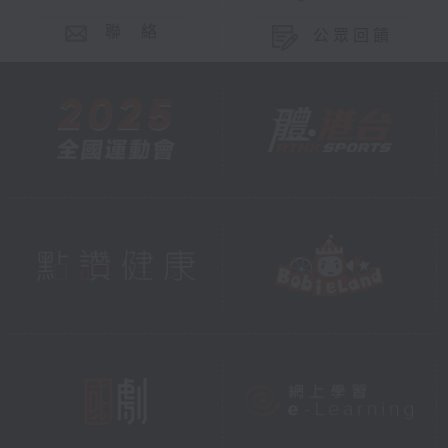
聯 絡
公眾回饋