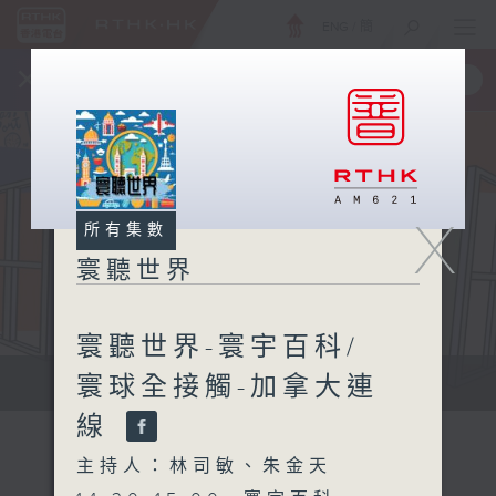
ENG
/
簡
×
全新 RTHK On The Go
取得
一手掌握 RTHK 電台、電視節目
X
所有集數
寰聽世界
寰聽世界-寰宇百科/
寰球全接觸-加拿大連
寰聽世界
線
主持人：林司敏、朱金天