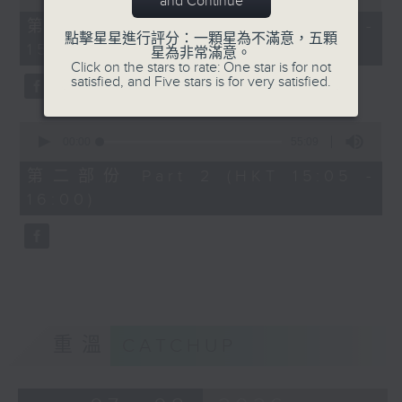
and Continue
of
55
第一部份 Part 1 (HKT 14:05 -
minutes,
點擊星星進行評分：一顆星為不滿意，五顆
15:00)
0
星為非常滿意。
seconds
Click on the stars to rate: One star is for not
satisfied, and Five stars is for very satisfied.
0
seconds
00:00
55:09
of
55
第二部份 Part 2 (HKT 15:05 -
minutes,
16:00)
9
seconds
重溫
CATCHUP