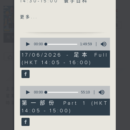
14:30-15:00 寰宇百科
更多...
15:30-16:00 寰球全接觸-
寰聽世界
電台直播
加拿大連線
所有集數
0
seconds
00:00
1:49:59
of
1
17/06/2026 - 足本 Full
您喜歡這個節目嗎?
hour,
(HKT 14:05 - 16:00)
49
minutes,
59
簡介
GIST
seconds
0
主持人：林司敏、朱金天
seconds
00:00
55:10
星期一至五 下午2點到4點
of
55
第一部份 Part 1 (HKT
時事趣聞，最新資訊，應有盡有
minutes,
14:05 - 15:00)
10
seconds