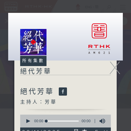
ENG
/
簡
×
全新 RTHK On The Go
取得
一手掌握 RTHK 電台、電視節目
X
所有集數
絕代芳華
絕代芳華
主持芳華：讓音樂點綴你的週末
主持人：芳華
0
seconds
00:00
00:00
of
0