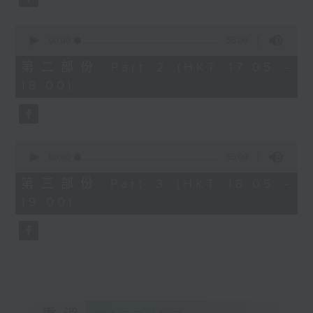
0
seconds
00:00
55:09
of
55
第二部份 Part 2 (HKT 17:05 -
minutes,
18:00)
9
seconds
0
seconds
00:00
55:09
of
55
第三部份 Part 3 (HKT 18:05 -
minutes,
19:00)
9
seconds