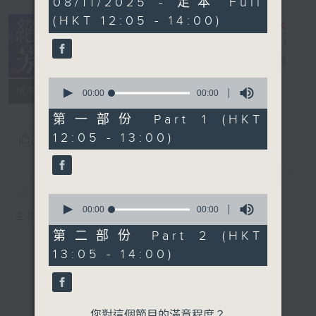
08/11/2025 - 足本 Full
seconds
(HKT 12:05 - 14:00)
絕代芳華
電台直播
0
所有集數
seconds
00:00
00:00
of
0
第一部份 Part 1 (HKT
seconds
12:05 - 13:00)
您喜歡這個節目嗎?
簡介
GIST
0
seconds
00:00
00:00
主持人：芳華
of
0
第二部份 Part 2 (HKT
seconds
13:05 - 14:00)
您對這個節目的滿意程度？