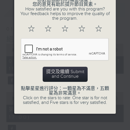
您的意見有助於提升節目質素。
最新
How satisfied are you with this program?
LATEST
Your feedback helps to improve the quality of
the program.
☆
☆
☆
☆
☆
01/08/2026
絕代芳華
0
seconds
00:00
2:45:00
of
2
01/08/2026 - 足本 Full (HKT
hours,
16:05 - 19:00)
45
提交及繼續 Submit
minutes,
and Continue
0
seconds
點擊星星進行評分：一顆星為不滿意，五顆
星為非常滿意。
0
Click on the stars to rate: One star is for not
seconds
00:00
55:00
satisfied, and Five stars is for very satisfied.
of
55
第一部份 Part 1 (HKT 16:05 -
minutes,
17:00)
0
seconds