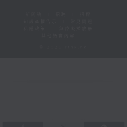
新聞稿
|
招聘
|
招標
|
知識產權告示
|
常見問題
|
私隱政策
|
無障礙播放器
|
其他語言內容
|
© 2026 rthk.hk