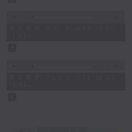
0
seconds
00:00
55:19
of
55
第二部份 Part 2 (HKT 17:05 -
minutes,
18:00)
19
seconds
0
seconds
00:00
55:09
of
55
第三部份 Part 3 (HKT 18:05 -
minutes,
19:00)
9
seconds