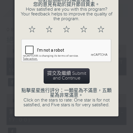
您的意見有助於提升節目質素。
最新
How satisfied are you with this program?
LATEST
Your feedback helps to improve the quality of
the program.
☆
☆
☆
☆
☆
08/08/2026
絕代芳華
0
seconds
00:00
2:44:59
of
2
08/08/2026 - 足本 Full (HKT
hours,
16:05 - 19:00)
44
提交及繼續 Submit
minutes,
and Continue
59
seconds
點擊星星進行評分：一顆星為不滿意，五顆
星為非常滿意。
0
Click on the stars to rate: One star is for not
seconds
00:00
55:10
satisfied, and Five stars is for very satisfied.
of
55
第一部份 Part 1 (HKT 16:05 -
minutes,
17:00)
10
seconds