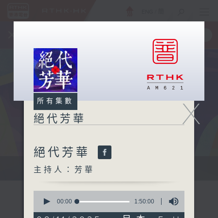
ENG
/
簡
×
全新 RTHK On The Go
取得
一手掌握 RTHK 電台、電視節目
X
所有集數
絕代芳華
絕代芳華
主持芳華：讓音樂點綴你的週末
主持人：芳華
0
seconds
00:00
1:50:00
of
1