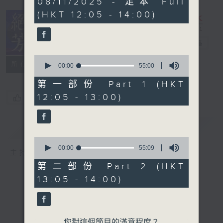
08/11/2025 - 足本 Full
hour,
(HKT 12:05 - 14:00)
50
minutes,
0
seconds
絕代芳華
電台直播
0
所有集數
seconds
00:00
55:00
of
55
第一部份 Part 1 (HKT
minutes,
12:05 - 13:00)
您喜歡這個節目嗎?
0
seconds
簡介
GIST
0
seconds
00:00
55:09
主持人：芳華
of
55
第二部份 Part 2 (HKT
minutes,
13:05 - 14:00)
9
seconds
您對這個節目的滿意程度？