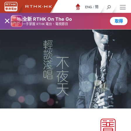
ENG
/
簡
×
全新 RTHK On The Go
取得
一手掌握 RTHK 電台、電視節目