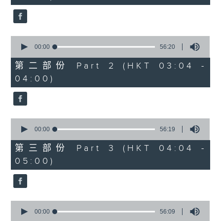
seconds
0
seconds
00:00
56:20
of
56
第二部份 Part 2 (HKT 03:04 -
minutes,
04:00)
20
seconds
0
seconds
00:00
56:19
of
56
第三部份 Part 3 (HKT 04:04 -
minutes,
05:00)
19
seconds
0
seconds
00:00
56:09
of