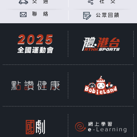
交 通
社 交
聯 絡
公眾回饋