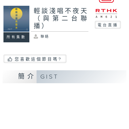
輕談淺唱不夜天
（與第二台聯
播）
電台直播
聯絡
所有集數
您喜歡這個節目嗎?
簡介
GIST