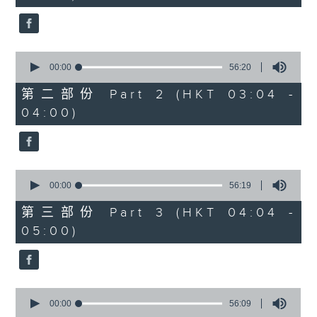
seconds
0
seconds
00:00
56:20
of
56
第二部份 Part 2 (HKT 03:04 -
minutes,
04:00)
20
seconds
0
seconds
00:00
56:19
of
56
第三部份 Part 3 (HKT 04:04 -
minutes,
05:00)
19
seconds
0
seconds
00:00
56:09
of