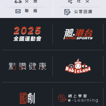
交 通
社 交
聯 絡
公眾回饋