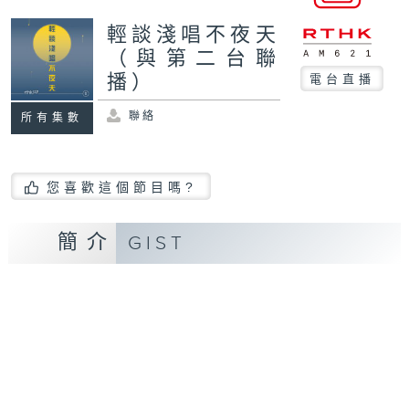
輕談淺唱不夜天
（與第二台聯
播）
電台直播
聯絡
所有集數
您喜歡這個節目嗎?
簡介
GIST