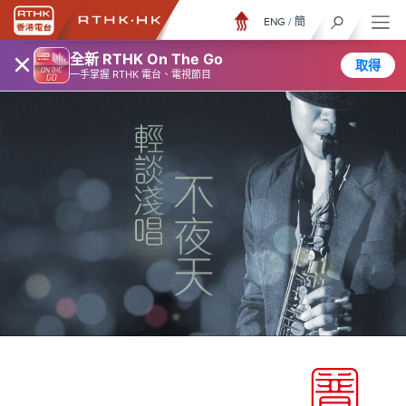
ENG
/
簡
×
全新 RTHK On The Go
取得
一手掌握 RTHK 電台、電視節目