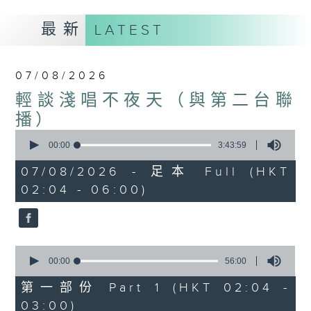
最新
LATEST
07/08/2026
輕談淺唱不夜天（與第二台聯
播）
0
seconds
00:00
3:43:59
of
3
07/08/2026 - 足本 Full (HKT
hours,
02:04 - 06:00)
43
minutes,
59
seconds
0
seconds
00:00
56:00
of
56
第一部份 Part 1 (HKT 02:04 -
minutes,
03:00)
0