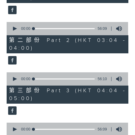
seconds
0
seconds
00:00
56:09
of
56
第二部份 Part 2 (HKT 03:04 -
minutes,
04:00)
9
seconds
0
seconds
00:00
56:10
of
56
第三部份 Part 3 (HKT 04:04 -
minutes,
05:00)
10
seconds
0
seconds
00:00
56:09
of