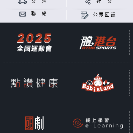
交 通
社 交
聯 絡
公眾回饋