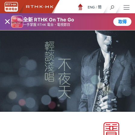
ENG
/
簡
×
全新 RTHK On The Go
取得
一手掌握 RTHK 電台、電視節目