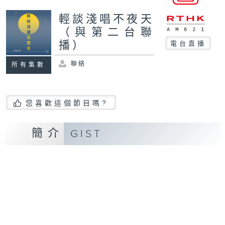
輕談淺唱不夜天
（與第二台聯
播）
電台直播
聯絡
所有集數
您喜歡這個節目嗎?
簡介
GIST