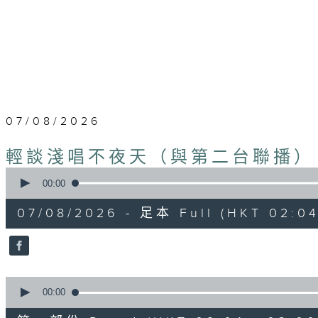
07/08/2026
輕談淺唱不夜天（與第二台聯播）
0
seconds
00:00
of
3
07/08/2026 - 足本 Full (HKT 02:04
hours,
43
minutes,
59
seconds
Volume
90%
0
seconds
00:00
of
56