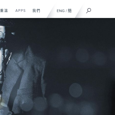
重溫
APPS
我們
ENG
/
簡