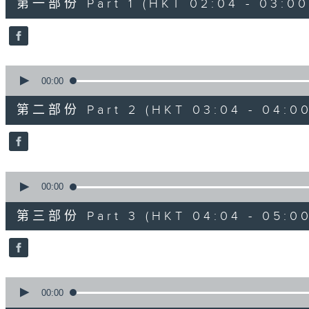
第一部份 Part 1 (HKT 02:04 - 03:00
minutes,
0
seconds
Volume
90%
0
seconds
00:00
of
56
第二部份 Part 2 (HKT 03:04 - 04:00
minutes,
9
seconds
Volume
90%
0
seconds
00:00
of
56
第三部份 Part 3 (HKT 04:04 - 05:00
minutes,
10
seconds
Volume
90%
0
seconds
00:00
of