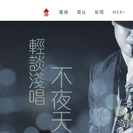
電視
電台
新聞
WEB+