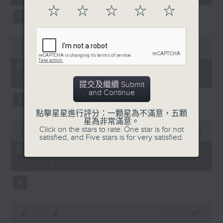
seconds
☆
☆
☆
☆
☆
0
seconds
00:00
56:20
of
56
第二部份 Part 2 (HKT 03:04 -
minutes,
04:00)
20
提交及繼續 Submit
seconds
and Continue
點擊星星進行評分：一顆星為不滿意，五顆
星為非常滿意。
0
Click on the stars to rate: One star is for not
seconds
00:00
56:19
satisfied, and Five stars is for very satisfied.
of
56
第三部份 Part 3 (HKT 04:04 -
minutes,
05:00)
19
seconds
0
seconds
00:00
56:09
of