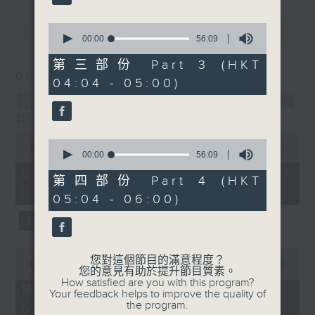
最新
0
LATEST
seconds
00:00
56:09
of
56
第三部份 Part 3 (HKT
minutes,
08/08/2026
04:04 - 05:00)
9
seconds
輕談淺唱不夜天（與第二台聯
播）
0
0
seconds
00:00
3:44:00
seconds
00:00
56:09
of
of
3
08/08/2026 - 足本 Full (HKT
56
第四部份 Part 4 (HKT
hours,
minutes,
02:04 - 06:00)
44
05:04 - 06:00)
9
minutes,
seconds
0
seconds
0
您對這個節目的滿意程度？
seconds
00:00
56:10
您的意見有助於提升節目質素。
of
How satisfied are you with this program?
56
第一部份 Part 1 (HKT 02:04 -
Your feedback helps to improve the quality of
minutes,
the program.
03:00)
10