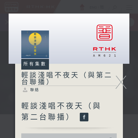
ENG
/
簡
×
全新 RTHK On The Go
取得
一手掌握 RTHK 電台、電視節目
所有集數
X
輕談淺唱不夜天（與第二
台聯播）
聯絡
輕談淺唱不夜天（與
第二台聯播）
0