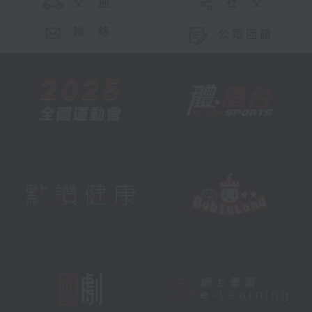
交 通
社 交
聯 絡
公眾回饋