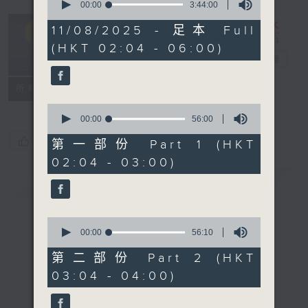
seconds
00:00
3:44:00
of
輕談淺唱不夜天
3
11/08/2025 - 足本 Full
hours,
（與第二台聯
(HKT 02:04 - 06:00)
44
播）
電台直播
minutes,
0
seconds
聯絡
所有集數
0
seconds
00:00
56:00
of
您喜歡這個節目嗎?
56
第一部份 Part 1 (HKT
minutes,
02:04 - 03:00)
0
seconds
簡介
GIST
0
seconds
00:00
56:10
of
56
第二部份 Part 2 (HKT
minutes,
03:04 - 04:00)
10
seconds