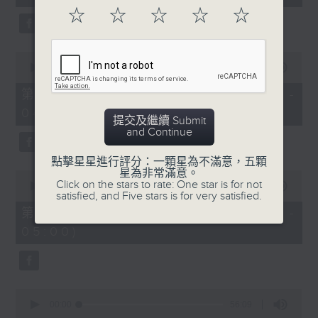
seconds
☆
☆
☆
☆
☆
0
seconds
00:00
56:09
of
56
第二部份 Part 2 (HKT 03:04 -
minutes,
04:00)
9
提交及繼續 Submit
seconds
and Continue
點擊星星進行評分：一顆星為不滿意，五顆
星為非常滿意。
0
Click on the stars to rate: One star is for not
seconds
00:00
56:10
satisfied, and Five stars is for very satisfied.
of
56
第三部份 Part 3 (HKT 04:04 -
minutes,
05:00)
10
seconds
0
seconds
00:00
56:09
of