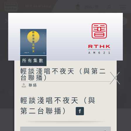
ENG
/
簡
×
全新 RTHK On The Go
取得
一手掌握 RTHK 電台、電視節目
所有集數
X
輕談淺唱不夜天（與第二
台聯播）
聯絡
輕談淺唱不夜天（與
第二台聯播）
0