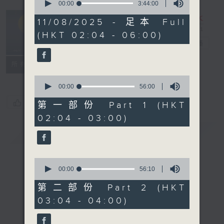
seconds
00:00
3:44:00
of
輕談淺唱不夜天
3
11/08/2025 - 足本 Full
hours,
（與第二台聯
(HKT 02:04 - 06:00)
44
播）
電台直播
minutes,
0
seconds
聯絡
所有集數
0
seconds
00:00
56:00
of
您喜歡這個節目嗎?
56
第一部份 Part 1 (HKT
minutes,
02:04 - 03:00)
0
seconds
簡介
GIST
0
seconds
00:00
56:10
of
56
第二部份 Part 2 (HKT
minutes,
03:04 - 04:00)
10
seconds