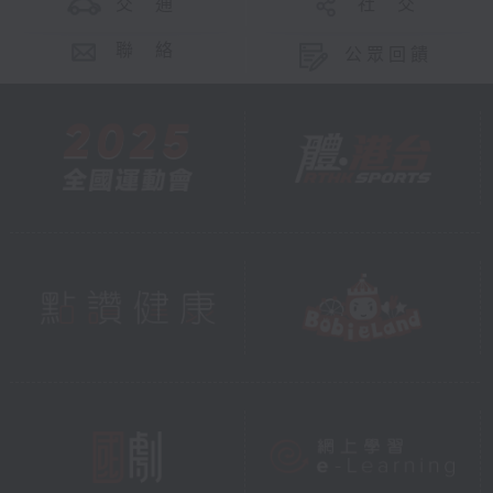
交 通
社 交
聯 絡
公眾回饋