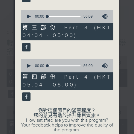
最新
0
LATEST
seconds
00:00
56:09
of
56
第三部份 Part 3 (HKT
minutes,
07/08/2026
04:04 - 05:00)
9
seconds
輕談淺唱不夜天（與第二台聯
播）
0
0
seconds
00:00
3:43:59
seconds
00:00
56:09
of
of
3
07/08/2026 - 足本 Full (HKT
56
第四部份 Part 4 (HKT
hours,
minutes,
02:04 - 06:00)
43
05:04 - 06:00)
9
minutes,
seconds
59
seconds
0
您對這個節目的滿意程度？
seconds
00:00
56:00
您的意見有助於提升節目質素。
of
How satisfied are you with this program?
56
第一部份 Part 1 (HKT 02:04 -
Your feedback helps to improve the quality of
minutes,
the program.
03:00)
0