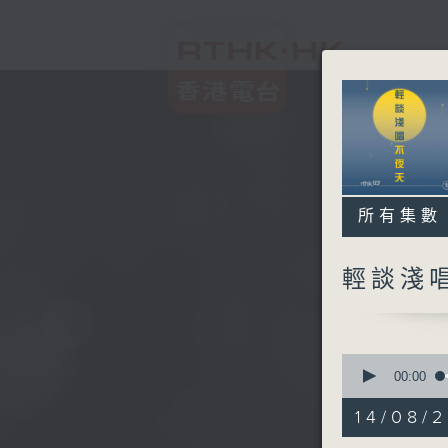
所有集數
輕談淺
0
seconds
00:00
of
3
14/08/
hours,
44