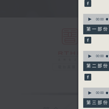
minutes,
0
seconds
90%
0
seconds
00:00
of
56
第一部份 P
minutes,
10
seconds
90%
0
seconds
00:00
of
56
第二部份 P
電台直播
minutes,
20
seconds
90%
0
seconds
00:00
of
56
第三部份 P
minutes,
20