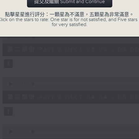
第一部份 Part 1 (HKT 02:04 - 03:00
提交及繼續 Submit and Continue
minutes,
10
seconds
Volume
點擊星星進行評分：一顆星為不滿意，五顆星為非常滿意。
90%
lick on the stars to rate: One star is for not satisfied, and Five stars 
for very satisfied.
0
seconds
00:00
of
56
第二部份 Part 2 (HKT 03:04 - 04:00
minutes,
20
seconds
Volume
90%
0
seconds
00:00
of
56
第三部份 Part 3 (HKT 04:04 - 05:00
minutes,
19
seconds
Volume
90%
0
seconds
00:00
of