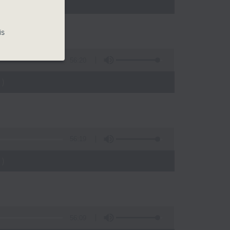
)
is
56:20
)
56:19
)
56:09