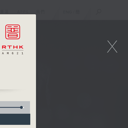
重溫
APPS
我們
ENG
/
簡
X