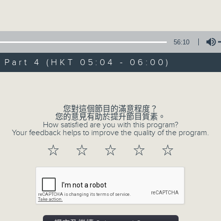
Volume
56:10
art 4 (HKT 05:04 - 06:00)
Volume
08/08/2026
輕談淺唱不夜天（與第二台聯播）
您對這個節目的滿意程度？
您的意見有助於提升節目質素。
0
How satisfied are you with this program?
seconds
00:00
Your feedback helps to improve the quality of the program.
of
3
08/08/2026 - 足本 Full (HKT 02:04
☆
☆
☆
☆
☆
hours,
44
minutes,
0
seconds
Volume
90%
0
seconds
00:00
of
56