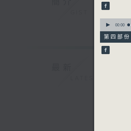
簡介
seconds
90%
GIST
0
seconds
00:00
of
56
第四部份 P
minutes,
10
seconds
90%
最新
LATEST