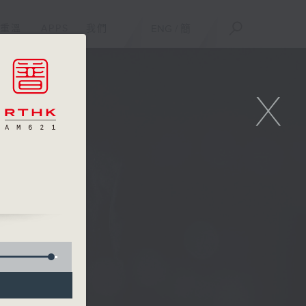
重溫
APPS
我們
ENG
/
簡
X