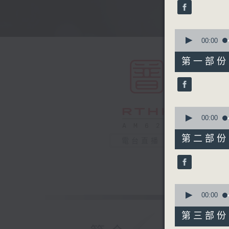
minutes,
0
seconds
90%
0
seconds
00:00
of
56
第一部份 P
minutes,
10
seconds
90%
0
seconds
00:00
of
56
第二部份 P
電台直播
minutes,
20
seconds
90%
0
seconds
00:00
of
56
第三部份 P
minutes,
20