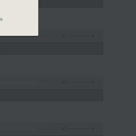
)
is
56:20
)
56:19
)
56:09