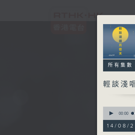
所有集數
輕談淺
0
seconds
00:00
of
3
14/08/
hours,
44