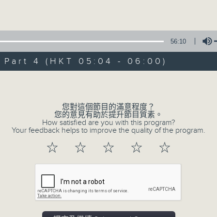
Volume
56:10
art 4 (HKT 05:04 - 06:00)
Volume
08/08/2026
輕談淺唱不夜天（與第二台聯播）
您對這個節目的滿意程度？
您的意見有助於提升節目質素。
0
How satisfied are you with this program?
seconds
00:00
Your feedback helps to improve the quality of the program.
of
3
08/08/2026 - 足本 Full (HKT 02:04
☆
☆
☆
☆
☆
hours,
44
minutes,
0
seconds
Volume
90%
0
seconds
00:00
of
56