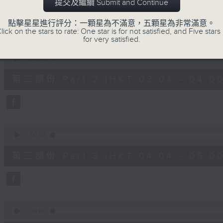
第一部份 Part 1 (HKT 02:04 - 03:00
提交及繼續 Submit and Continue
minutes,
10
seconds
Volume
點擊星星進行評分：一顆星為不滿意，五顆星為非常滿意。
90%
lick on the stars to rate: One star is for not satisfied, and Five stars 
for very satisfied.
0
seconds
00:00
of
56
第二部份 Part 2 (HKT 03:04 - 04:00
minutes,
20
seconds
Volume
90%
0
seconds
00:00
of
56
第三部份 Part 3 (HKT 04:04 - 05:00
minutes,
19
seconds
Volume
90%
0
seconds
00:00
of