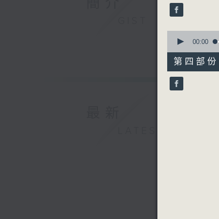
簡介
seconds
90%
GIST
0
seconds
00:00
of
56
第四部份 P
minutes,
10
seconds
90%
最新
LATEST