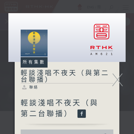
ENG
/
簡
×
全新 RTHK On The Go
取得
一手掌握 RTHK 電台、電視節目
所有集數
X
輕談淺唱不夜天（與第二
台聯播）
聯絡
輕談淺唱不夜天（與
第二台聯播）
0