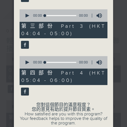
最新
0
LATEST
seconds
00:00
00:00
of
0
第三部份 Part 3 (HKT
seconds
07/08/2026
04:04 - 05:00)
輕談淺唱不夜天（與第二台聯
播）
0
0
seconds
00:00
3:43:59
seconds
00:00
00:00
of
of
3
07/08/2026 - 足本 Full (HKT
0
第四部份 Part 4 (HKT
hours,
seconds
02:04 - 06:00)
43
05:04 - 06:00)
minutes,
59
seconds
0
您對這個節目的滿意程度？
seconds
00:00
56:00
您的意見有助於提升節目質素。
of
How satisfied are you with this program?
56
第一部份 Part 1 (HKT 02:04 -
Your feedback helps to improve the quality of
minutes,
the program.
03:00)
0