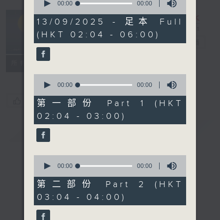
seconds
00:00
00:00
of
輕談淺唱不夜天
0
13/09/2025 - 足本 Full
seconds
（與第二台聯
(HKT 02:04 - 06:00)
播）
電台直播
聯絡
所有集數
0
seconds
00:00
00:00
of
您喜歡這個節目嗎?
0
第一部份 Part 1 (HKT
seconds
02:04 - 03:00)
簡介
GIST
0
seconds
00:00
00:00
of
0
第二部份 Part 2 (HKT
seconds
03:04 - 04:00)