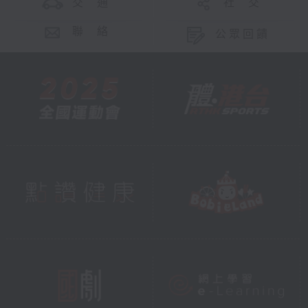
交 通
社 交
聯 絡
公眾回饋