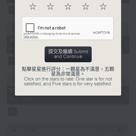
seconds
☆
☆
☆
☆
☆
0
seconds
00:00
56:09
of
56
第二部份 Part 2 (HKT 03:04 -
minutes,
04:00)
9
提交及繼續 Submit
seconds
and Continue
點擊星星進行評分：一顆星為不滿意，五顆
星為非常滿意。
0
Click on the stars to rate: One star is for not
seconds
00:00
56:10
satisfied, and Five stars is for very satisfied.
of
56
第三部份 Part 3 (HKT 04:04 -
minutes,
05:00)
10
seconds
0
seconds
00:00
56:09
of