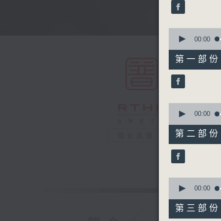
minutes,
59
seconds
90%
0
seconds
00:00
of
56
第一部份 P
minutes,
0
seconds
90%
0
seconds
00:00
of
56
第二部份 P
電台直播
minutes,
9
seconds
90%
0
seconds
00:00
of
56
第三部份 P
minutes,
19