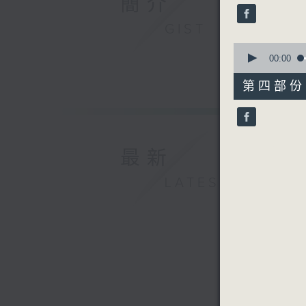
簡介
seconds
90%
GIST
0
seconds
00:00
of
56
第四部份 P
minutes,
9
seconds
90%
最新
LATEST