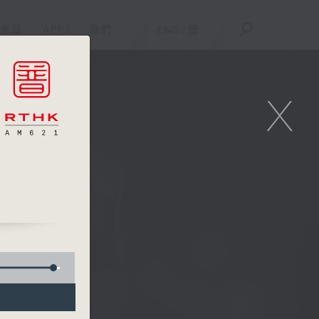
重溫
APPS
我們
ENG
/
簡
X