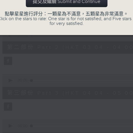
第一部份 Part 1 (HKT 02:04 - 03:00
提交及繼續 Submit and Continue
minutes,
10
seconds
Volume
點擊星星進行評分：一顆星為不滿意，五顆星為非常滿意。
90%
lick on the stars to rate: One star is for not satisfied, and Five stars 
for very satisfied.
0
seconds
00:00
of
56
第二部份 Part 2 (HKT 03:04 - 04:00
minutes,
20
seconds
Volume
90%
0
seconds
00:00
of
56
第三部份 Part 3 (HKT 04:04 - 05:00
minutes,
19
seconds
Volume
90%
0
seconds
00:00
of