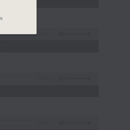
)
is
56:20
)
56:19
)
56:09