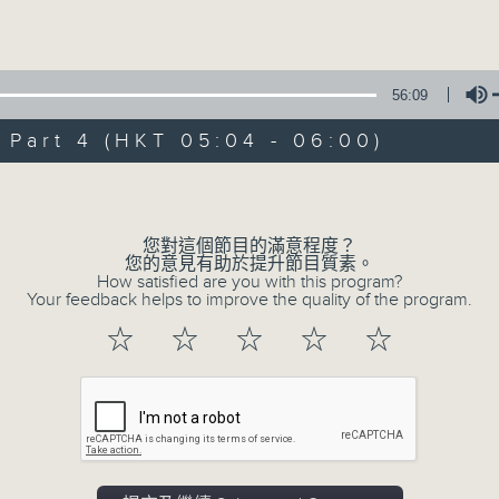
Volume
56:09
art 4 (HKT 05:04 - 06:00)
Volume
08/08/2026
輕談淺唱不夜天（與第二台聯播）
您對這個節目的滿意程度？
您的意見有助於提升節目質素。
0
How satisfied are you with this program?
seconds
00:00
Your feedback helps to improve the quality of the program.
of
3
08/08/2026 - 足本 Full (HKT 02:04
☆
☆
☆
☆
☆
hours,
44
minutes,
0
seconds
Volume
90%
0
seconds
00:00
of
56