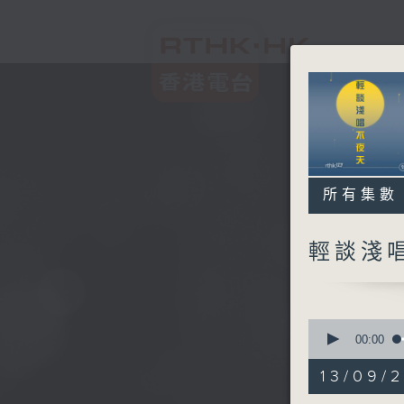
所有集數
輕談淺
0
seconds
00:00
of
3
13/09/
hours,
43