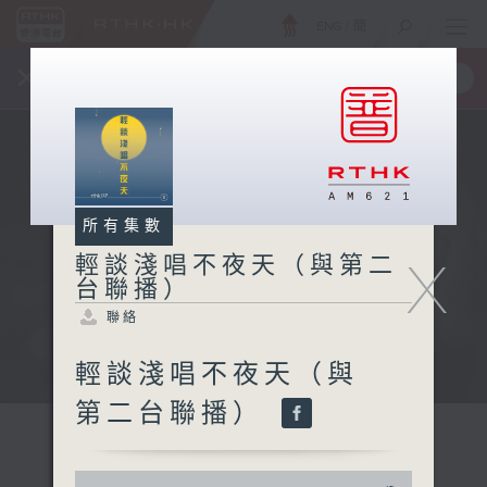
ENG
/
簡
×
全新 RTHK On The Go
取得
一手掌握 RTHK 電台、電視節目
所有集數
X
輕談淺唱不夜天（與第二
台聯播）
聯絡
輕談淺唱不夜天（與
第二台聯播）
0