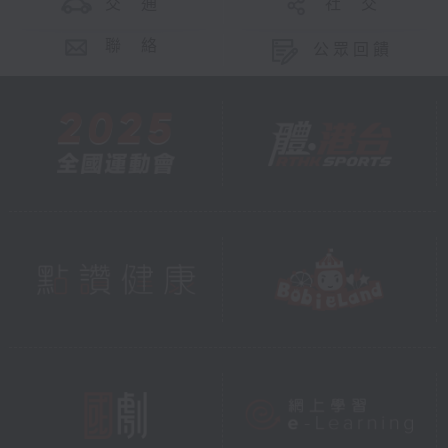
交 通
社 交
聯 絡
公眾回饋