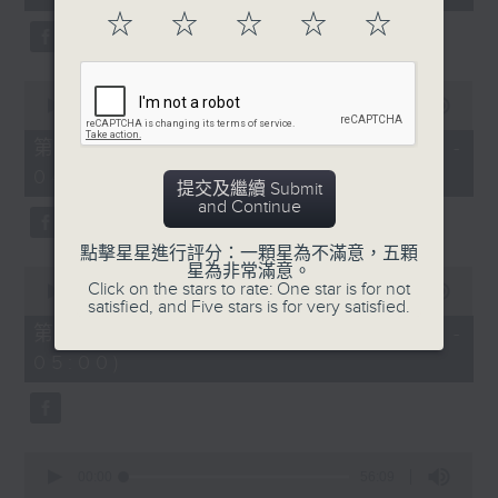
seconds
☆
☆
☆
☆
☆
0
seconds
00:00
56:10
of
56
第二部份 Part 2 (HKT 03:04 -
minutes,
04:00)
10
提交及繼續 Submit
seconds
and Continue
點擊星星進行評分：一顆星為不滿意，五顆
星為非常滿意。
0
Click on the stars to rate: One star is for not
seconds
00:00
56:10
satisfied, and Five stars is for very satisfied.
of
56
第三部份 Part 3 (HKT 04:04 -
minutes,
05:00)
10
seconds
0
seconds
00:00
56:09
of