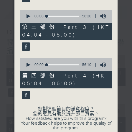
最新
0
LATEST
seconds
00:00
56:20
of
56
第三部份 Part 3 (HKT
minutes,
10/08/2026
04:04 - 05:00)
20
seconds
輕談淺唱不夜天（與第二台聯
播）
0
0
seconds
00:00
3:43:59
seconds
00:00
56:10
of
of
3
10/08/2026 - 足本 Full (HKT
56
第四部份 Part 4 (HKT
hours,
minutes,
02:04 - 06:00)
43
05:04 - 06:00)
10
minutes,
seconds
59
seconds
0
您對這個節目的滿意程度？
seconds
00:00
56:00
您的意見有助於提升節目質素。
of
How satisfied are you with this program?
56
第一部份 Part 1 (HKT 02:04 -
Your feedback helps to improve the quality of
minutes,
the program.
03:00)
0