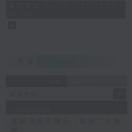
56
第四部份 Part 4 (HKT 05:04 -
minutes,
06:00)
9
seconds
重溫
CATCHUP
08
2026
10/08/2026
輕談淺唱不夜天（與第二台聯
播）