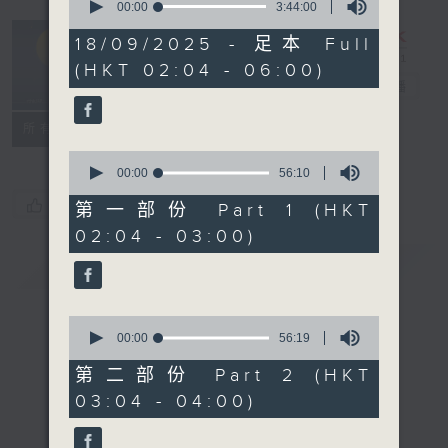
seconds
00:00
3:44:00
of
輕談淺唱不夜天
3
18/09/2025 - 足本 Full
hours,
（與第二台聯
(HKT 02:04 - 06:00)
44
播）
電台直播
minutes,
0
seconds
聯絡
所有集數
0
seconds
00:00
56:10
of
您喜歡這個節目嗎?
56
第一部份 Part 1 (HKT
minutes,
02:04 - 03:00)
10
seconds
簡介
GIST
0
seconds
00:00
56:19
of
56
第二部份 Part 2 (HKT
minutes,
03:04 - 04:00)
19
seconds