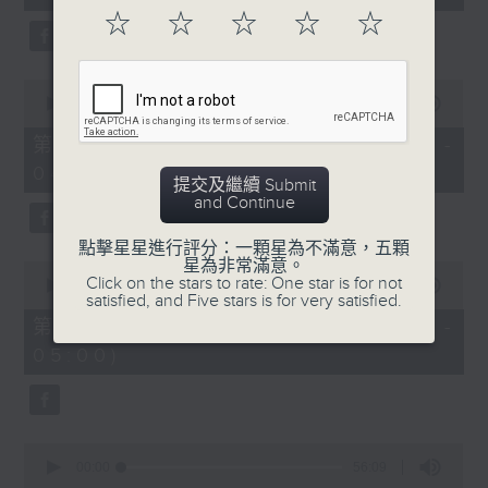
seconds
☆
☆
☆
☆
☆
0
seconds
00:00
56:20
of
56
第二部份 Part 2 (HKT 03:04 -
minutes,
04:00)
20
提交及繼續 Submit
seconds
and Continue
點擊星星進行評分：一顆星為不滿意，五顆
星為非常滿意。
0
Click on the stars to rate: One star is for not
seconds
00:00
56:19
satisfied, and Five stars is for very satisfied.
of
56
第三部份 Part 3 (HKT 04:04 -
minutes,
05:00)
19
seconds
0
seconds
00:00
56:09
of