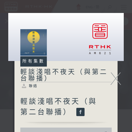
ENG
/
簡
×
全新 RTHK On The Go
取得
一手掌握 RTHK 電台、電視節目
所有集數
X
輕談淺唱不夜天（與第二
台聯播）
聯絡
輕談淺唱不夜天（與
第二台聯播）
0