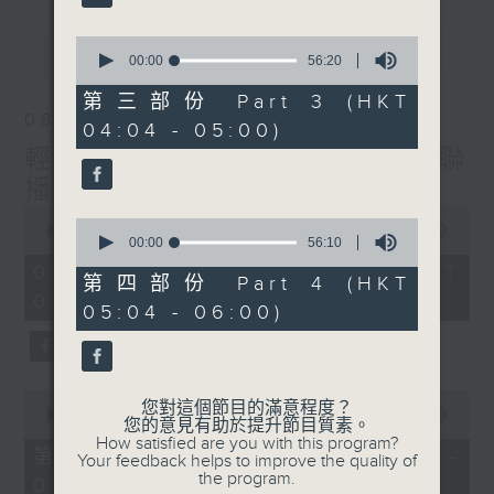
最新
0
LATEST
seconds
00:00
56:20
of
56
第三部份 Part 3 (HKT
minutes,
08/08/2026
04:04 - 05:00)
20
seconds
輕談淺唱不夜天（與第二台聯
播）
0
0
seconds
00:00
3:44:00
seconds
00:00
56:10
of
of
3
08/08/2026 - 足本 Full (HKT
56
第四部份 Part 4 (HKT
hours,
minutes,
02:04 - 06:00)
44
05:04 - 06:00)
10
minutes,
seconds
0
seconds
0
您對這個節目的滿意程度？
seconds
00:00
56:10
您的意見有助於提升節目質素。
of
How satisfied are you with this program?
56
第一部份 Part 1 (HKT 02:04 -
Your feedback helps to improve the quality of
minutes,
the program.
03:00)
10