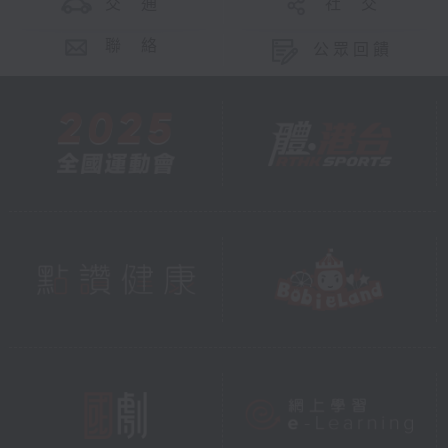
交 通
社 交
聯 絡
公眾回饋