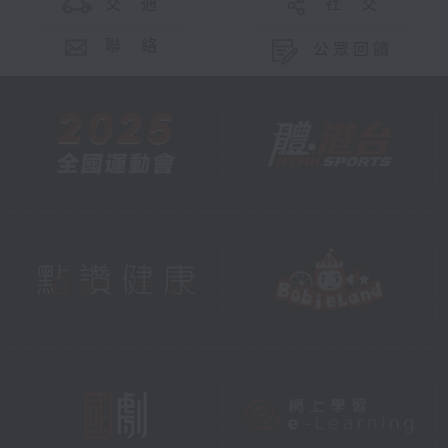
交 通
社 交
聯 絡
公眾回饋