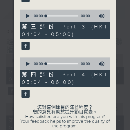
最新
0
LATEST
seconds
00:00
00:00
of
0
第三部份 Part 3 (HKT
seconds
08/08/2026
04:04 - 05:00)
輕談淺唱不夜天（與第二台聯
播）
0
0
seconds
00:00
3:44:00
seconds
00:00
00:00
of
of
3
08/08/2026 - 足本 Full (HKT
0
第四部份 Part 4 (HKT
hours,
seconds
02:04 - 06:00)
44
05:04 - 06:00)
minutes,
0
seconds
0
您對這個節目的滿意程度？
seconds
00:00
56:10
您的意見有助於提升節目質素。
of
How satisfied are you with this program?
56
第一部份 Part 1 (HKT 02:04 -
Your feedback helps to improve the quality of
minutes,
the program.
03:00)
10