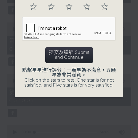
seconds
☆
☆
☆
☆
☆
0
seconds
00:00
56:20
of
56
第二部份 Part 2 (HKT 03:04 -
minutes,
04:00)
20
提交及繼續 Submit
seconds
and Continue
點擊星星進行評分：一顆星為不滿意，五顆
星為非常滿意。
0
Click on the stars to rate: One star is for not
seconds
00:00
56:19
satisfied, and Five stars is for very satisfied.
of
56
第三部份 Part 3 (HKT 04:04 -
minutes,
05:00)
19
seconds
0
seconds
00:00
56:09
of