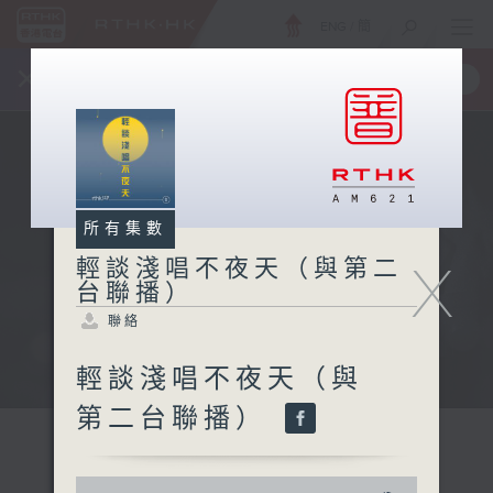
ENG
/
簡
×
全新 RTHK On The Go
取得
一手掌握 RTHK 電台、電視節目
所有集數
X
輕談淺唱不夜天（與第二
台聯播）
聯絡
輕談淺唱不夜天（與
第二台聯播）
0