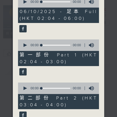
seconds
00:00
00:00
of
輕談淺唱不夜天
0
06/10/2025 - 足本 Full
seconds
（與第二台聯
(HKT 02:04 - 06:00)
播）
電台直播
聯絡
所有集數
0
seconds
00:00
00:00
of
您喜歡這個節目嗎?
0
第一部份 Part 1 (HKT
seconds
02:04 - 03:00)
簡介
GIST
0
seconds
00:00
00:00
of
0
第二部份 Part 2 (HKT
seconds
03:04 - 04:00)