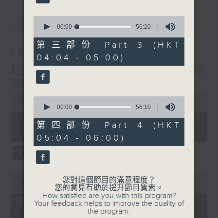
最新
0
LATEST
seconds
00:00
56:20
of
56
第三部份 Part 3 (HKT
minutes,
06/08/2026
04:04 - 05:00)
20
seconds
輕談淺唱不夜天（與第二台聯
播）
0
0
seconds
00:00
3:43:59
seconds
00:00
56:10
of
of
3
06/08/2026 - 足本 Full (HKT
56
第四部份 Part 4 (HKT
hours,
minutes,
02:04 - 06:00)
43
05:04 - 06:00)
10
minutes,
seconds
59
seconds
0
您對這個節目的滿意程度？
seconds
00:00
56:00
您的意見有助於提升節目質素。
of
How satisfied are you with this program?
56
第一部份 Part 1 (HKT 02:04 -
Your feedback helps to improve the quality of
minutes,
the program.
03:00)
0