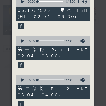
seconds
00:00
3:44:00
of
輕談淺唱不夜天
3
06/10/2025 - 足本 Full
hours,
（與第二台聯
(HKT 02:04 - 06:00)
44
播）
電台直播
minutes,
0
seconds
聯絡
所有集數
0
seconds
00:00
56:00
of
您喜歡這個節目嗎?
56
第一部份 Part 1 (HKT
minutes,
02:04 - 03:00)
0
seconds
簡介
GIST
0
seconds
00:00
56:09
of
56
第二部份 Part 2 (HKT
minutes,
03:04 - 04:00)
9
seconds