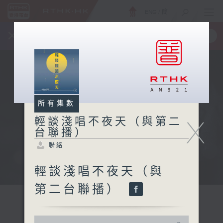
ENG
/
簡
×
全新 RTHK On The Go
取得
一手掌握 RTHK 電台、電視節目
所有集數
X
輕談淺唱不夜天（與第二
台聯播）
聯絡
輕談淺唱不夜天（與
第二台聯播）
0