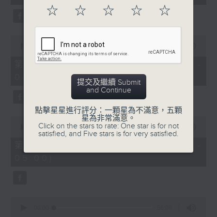
seconds
☆
☆
☆
☆
☆
0
seconds
00:00
56:10
of
56
第二部份 Part 2 (HKT 03:04 -
minutes,
04:00)
10
提交及繼續 Submit
seconds
and Continue
點擊星星進行評分：一顆星為不滿意，五顆
星為非常滿意。
0
Click on the stars to rate: One star is for not
seconds
00:00
56:10
satisfied, and Five stars is for very satisfied.
of
56
第三部份 Part 3 (HKT 04:04 -
minutes,
05:00)
10
seconds
0
seconds
00:00
56:09
of