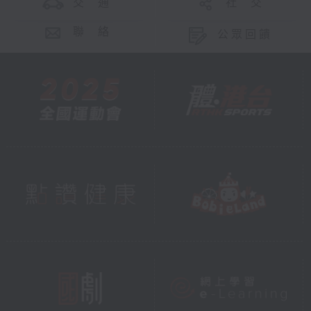
交 通
社 交
聯 絡
公眾回饋