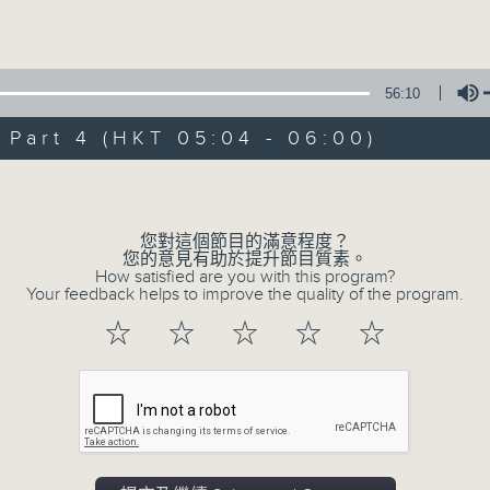
Volume
56:10
art 4 (HKT 05:04 - 06:00)
Volume
07/08/2026
輕談淺唱不夜天（與第二台聯播）
您對這個節目的滿意程度？
您的意見有助於提升節目質素。
0
How satisfied are you with this program?
seconds
00:00
Your feedback helps to improve the quality of the program.
of
3
07/08/2026 - 足本 Full (HKT 02:04
☆
☆
☆
☆
☆
hours,
43
minutes,
59
seconds
Volume
90%
0
seconds
00:00
of
56