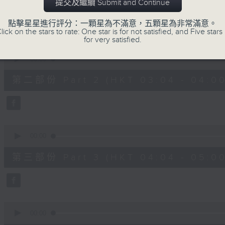
第一部份 Part 1 (HKT 02:04 - 03:00
提交及繼續 Submit and Continue
minutes,
0
seconds
Volume
點擊星星進行評分：一顆星為不滿意，五顆星為非常滿意。
90%
lick on the stars to rate: One star is for not satisfied, and Five stars 
for very satisfied.
0
seconds
00:00
of
56
第二部份 Part 2 (HKT 03:04 - 04:00
minutes,
9
seconds
Volume
90%
0
seconds
00:00
of
56
第三部份 Part 3 (HKT 04:04 - 05:00
minutes,
10
seconds
Volume
90%
0
seconds
00:00
of