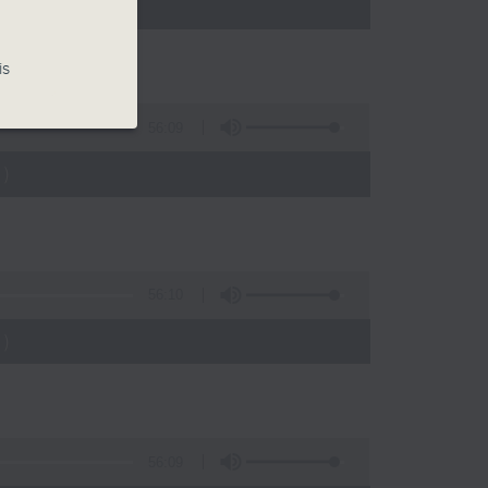
)
is
56:09
)
56:10
)
56:09