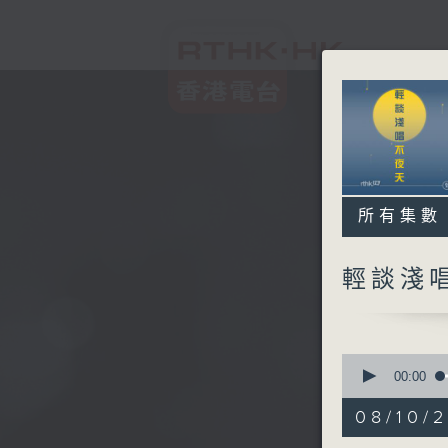
所有集數
輕談淺
0
seconds
00:00
of
3
08/10/
hours,
44