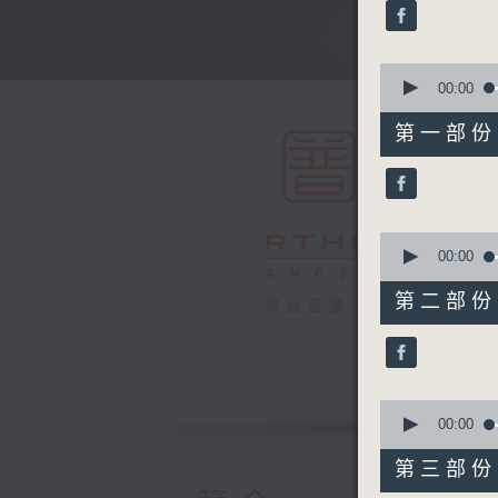
minutes,
0
seconds
90%
0
seconds
00:00
of
56
第一部份 P
minutes,
10
seconds
90%
0
seconds
00:00
of
56
第二部份 P
電台直播
minutes,
19
seconds
90%
0
seconds
00:00
of
56
第三部份 P
minutes,
20