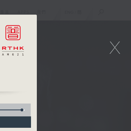
重溫
APPS
我們
ENG
/
簡
X