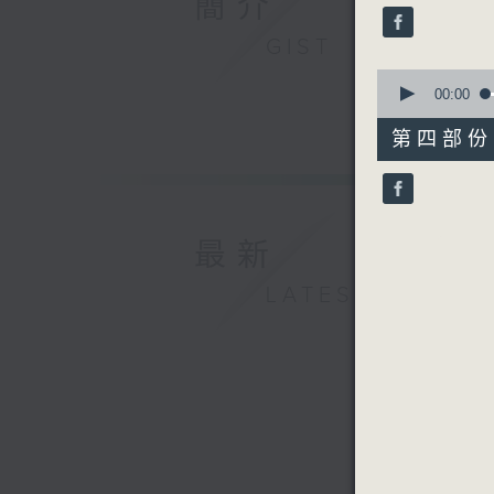
簡介
seconds
90%
GIST
0
seconds
00:00
of
56
第四部份 P
minutes,
10
seconds
90%
最新
LATEST