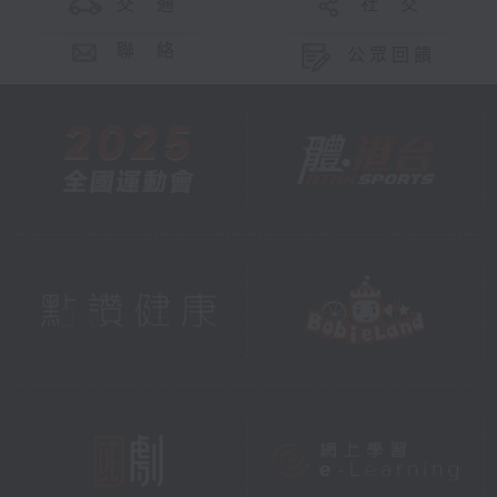
交 通
社 交
聯 絡
公眾回饋