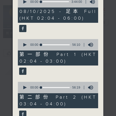
seconds
00:00
3:44:00
of
輕談淺唱不夜天
3
08/10/2025 - 足本 Full
hours,
（與第二台聯
(HKT 02:04 - 06:00)
44
播）
電台直播
minutes,
0
seconds
聯絡
所有集數
0
seconds
00:00
56:10
of
您喜歡這個節目嗎?
56
第一部份 Part 1 (HKT
minutes,
02:04 - 03:00)
10
seconds
簡介
GIST
0
seconds
00:00
56:19
of
56
第二部份 Part 2 (HKT
minutes,
03:04 - 04:00)
19
seconds