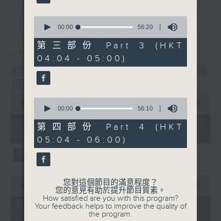
最新
0
LATEST
seconds
00:00
56:20
of
56
第三部份 Part 3 (HKT
minutes,
07/08/2026
04:04 - 05:00)
20
seconds
輕談淺唱不夜天（與第二台聯
播）
0
0
seconds
00:00
3:43:59
seconds
00:00
56:10
of
of
3
07/08/2026 - 足本 Full (HKT
56
第四部份 Part 4 (HKT
hours,
minutes,
02:04 - 06:00)
43
05:04 - 06:00)
10
minutes,
seconds
59
seconds
0
您對這個節目的滿意程度？
seconds
00:00
56:00
您的意見有助於提升節目質素。
of
How satisfied are you with this program?
56
第一部份 Part 1 (HKT 02:04 -
Your feedback helps to improve the quality of
minutes,
the program.
03:00)
0