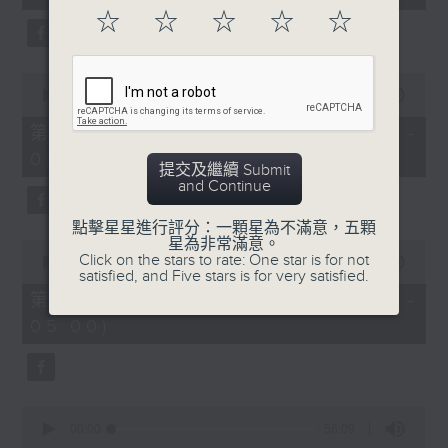
seconds
☆
☆
☆
☆
☆
0
seconds
00:00
56:09
of
56
第二部份 Part 2 (HKT 03:04 -
minutes,
04:00)
9
提交及繼續 Submit
seconds
and Continue
點擊星星進行評分：一顆星為不滿意，五顆
星為非常滿意。
0
Click on the stars to rate: One star is for not
seconds
00:00
56:10
satisfied, and Five stars is for very satisfied.
of
56
第三部份 Part 3 (HKT 04:04 -
minutes,
05:00)
10
seconds
0
seconds
00:00
56:09
of