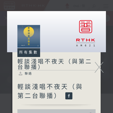
ENG
/
簡
×
全新 RTHK On The Go
取得
一手掌握 RTHK 電台、電視節目
所有集數
X
輕談淺唱不夜天（與第二
台聯播）
聯絡
輕談淺唱不夜天（與
第二台聯播）
0