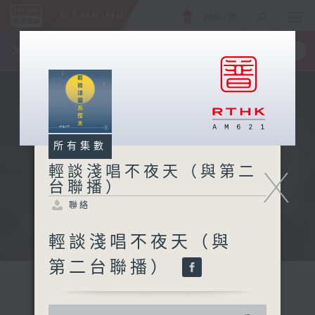
ENG
/
簡
×
全新 RTHK On The Go
取得
一手掌握 RTHK 電台、電視節目
所有集數
X
輕談淺唱不夜天（與第二
台聯播）
聯絡
輕談淺唱不夜天（與
第二台聯播）
0