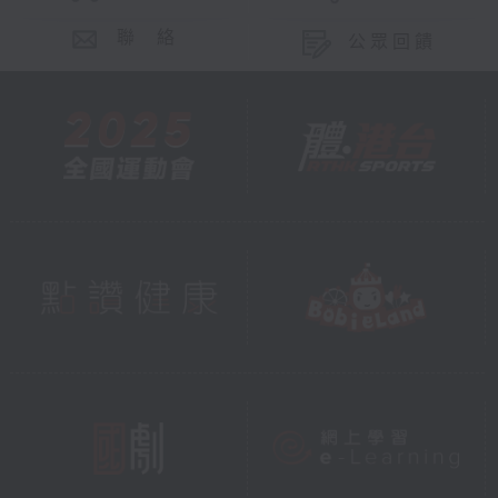
聯 絡
公眾回饋