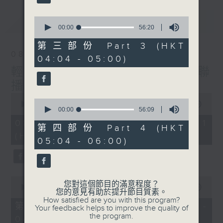
最新
0
LATEST
seconds
00:00
56:20
of
56
第三部份 Part 3 (HKT
minutes,
08/08/2026
04:04 - 05:00)
20
seconds
輕談淺唱不夜天（與第二台聯
播）
0
0
seconds
00:00
56:00
seconds
00:00
56:09
of
of
56
08/08/2026 - 第一部份 Part 1
56
第四部份 Part 4 (HKT
minutes,
minutes,
(HKT 02:04 - 03:00)
0
05:04 - 06:00)
9
seconds
seconds
0
您對這個節目的滿意程度？
seconds
00:00
56:00
您的意見有助於提升節目質素。
of
How satisfied are you with this program?
56
第二部份 Part 2 (HKT 03:04 -
Your feedback helps to improve the quality of
minutes,
the program.
04:00)
0