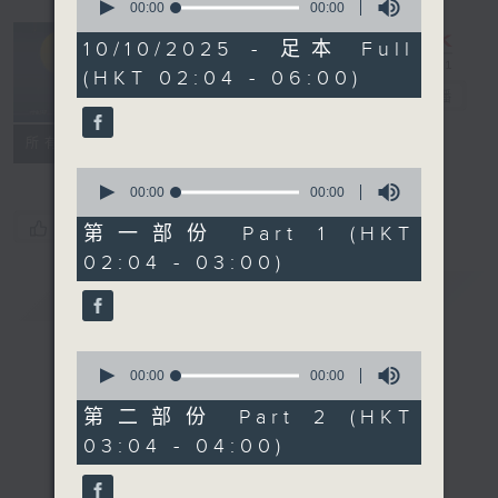
seconds
00:00
00:00
of
輕談淺唱不夜天
0
10/10/2025 - 足本 Full
seconds
（與第二台聯
(HKT 02:04 - 06:00)
播）
電台直播
聯絡
所有集數
0
seconds
00:00
00:00
of
您喜歡這個節目嗎?
0
第一部份 Part 1 (HKT
seconds
02:04 - 03:00)
簡介
GIST
0
seconds
00:00
56:20
of
56
第二部份 Part 2 (HKT
minutes,
03:04 - 04:00)
20
seconds