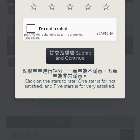
seconds
☆
☆
☆
☆
☆
0
seconds
00:00
00:00
of
0
第三部份 Part 3 (HKT 04:04 -
seconds
05:00)
提交及繼續 Submit
and Continue
點擊星星進行評分：一顆星為不滿意，五顆
星為非常滿意。
Click on the stars to rate: One star is for not
satisfied, and Five stars is for very satisfied.
重溫
CATCHUP
07 - 08
2026