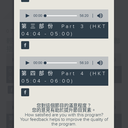
最新
0
LATEST
seconds
00:00
56:20
of
56
第三部份 Part 3 (HKT
minutes,
07/08/2026
04:04 - 05:00)
20
seconds
輕談淺唱不夜天（與第二台聯
播）
0
0
seconds
00:00
3:43:59
seconds
00:00
56:10
of
of
3
07/08/2026 - 足本 Full (HKT
56
第四部份 Part 4 (HKT
hours,
minutes,
02:04 - 06:00)
43
05:04 - 06:00)
10
minutes,
seconds
59
seconds
0
您對這個節目的滿意程度？
seconds
00:00
56:00
您的意見有助於提升節目質素。
of
How satisfied are you with this program?
56
第一部份 Part 1 (HKT 02:04 -
Your feedback helps to improve the quality of
minutes,
the program.
03:00)
0