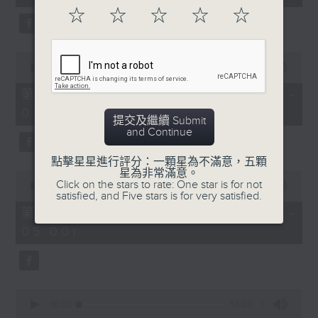
seconds
☆
☆
☆
☆
☆
0
seconds
00:00
56:09
of
56
第二部份 Part 2 (HKT 03:04 -
minutes,
04:00)
9
提交及繼續 Submit
seconds
and Continue
點擊星星進行評分：一顆星為不滿意，五顆
星為非常滿意。
0
Click on the stars to rate: One star is for not
seconds
00:00
56:10
satisfied, and Five stars is for very satisfied.
of
56
第三部份 Part 3 (HKT 04:04 -
minutes,
05:00)
10
seconds
0
seconds
00:00
56:09
of