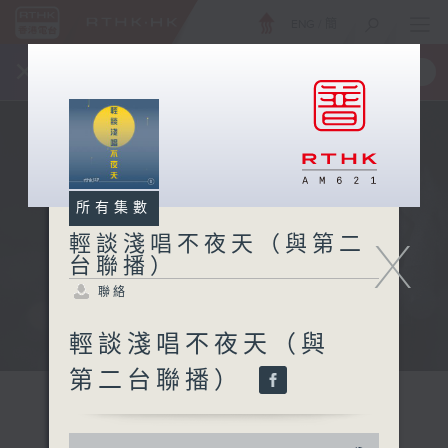
ENG
/
簡
×
全新 RTHK On The Go
取得
一手掌握 RTHK 電台、電視節目
所有集數
X
輕談淺唱不夜天（與第二
台聯播）
聯絡
輕談淺唱不夜天（與
第二台聯播）
0