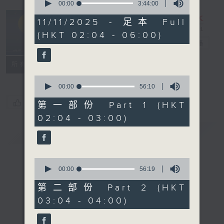
seconds
00:00
3:44:00
of
輕談淺唱不夜天
3
11/11/2025 - 足本 Full
hours,
（與第二台聯
(HKT 02:04 - 06:00)
44
播）
電台直播
minutes,
0
seconds
聯絡
所有集數
0
seconds
00:00
56:10
of
您喜歡這個節目嗎?
56
第一部份 Part 1 (HKT
minutes,
02:04 - 03:00)
10
seconds
簡介
GIST
0
seconds
00:00
56:19
of
56
第二部份 Part 2 (HKT
minutes,
03:04 - 04:00)
19
seconds