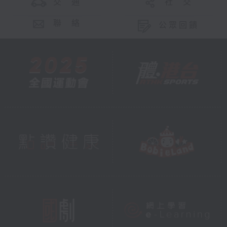
交 通
社 交
聯 絡
公眾回饋