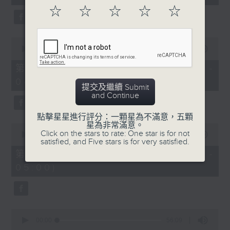
seconds
☆
☆
☆
☆
☆
0
seconds
00:00
56:10
of
56
第二部份 Part 2 (HKT 03:04 -
minutes,
04:00)
10
提交及繼續 Submit
seconds
and Continue
點擊星星進行評分：一顆星為不滿意，五顆
星為非常滿意。
0
Click on the stars to rate: One star is for not
seconds
00:00
56:10
satisfied, and Five stars is for very satisfied.
of
56
第三部份 Part 3 (HKT 04:04 -
minutes,
05:00)
10
seconds
0
seconds
00:00
56:09
of