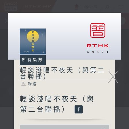
ENG
/
簡
×
全新 RTHK On The Go
取得
一手掌握 RTHK 電台、電視節目
所有集數
X
輕談淺唱不夜天（與第二
台聯播）
聯絡
輕談淺唱不夜天（與
第二台聯播）
0