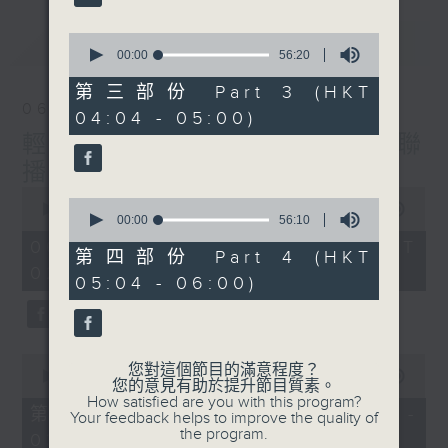
最新
0
LATEST
seconds
00:00
56:20
of
56
第三部份 Part 3 (HKT
minutes,
06/08/2026
04:04 - 05:00)
20
seconds
輕談淺唱不夜天（與第二台聯
播）
0
0
seconds
00:00
3:43:59
seconds
00:00
56:10
of
of
3
06/08/2026 - 足本 Full (HKT
56
第四部份 Part 4 (HKT
hours,
minutes,
02:04 - 06:00)
43
05:04 - 06:00)
10
minutes,
seconds
59
seconds
0
您對這個節目的滿意程度？
seconds
00:00
56:00
您的意見有助於提升節目質素。
of
How satisfied are you with this program?
56
第一部份 Part 1 (HKT 02:04 -
Your feedback helps to improve the quality of
minutes,
the program.
03:00)
0