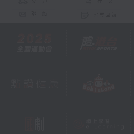
交 通
社 交
聯 絡
公眾回饋