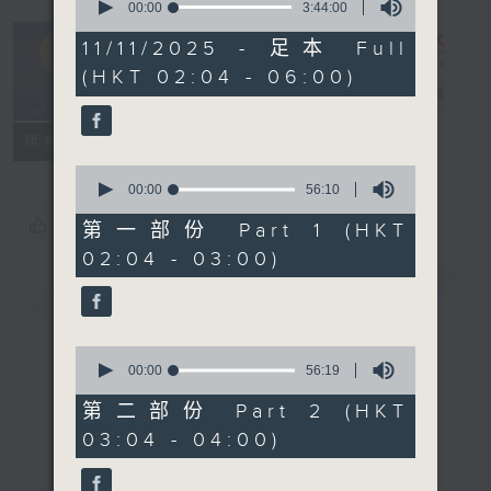
seconds
00:00
3:44:00
of
輕談淺唱不夜天
3
11/11/2025 - 足本 Full
hours,
（與第二台聯
(HKT 02:04 - 06:00)
44
播）
電台直播
minutes,
0
seconds
聯絡
所有集數
0
seconds
00:00
56:10
of
您喜歡這個節目嗎?
56
第一部份 Part 1 (HKT
minutes,
02:04 - 03:00)
10
seconds
簡介
GIST
0
seconds
00:00
56:19
of
56
第二部份 Part 2 (HKT
minutes,
03:04 - 04:00)
19
seconds