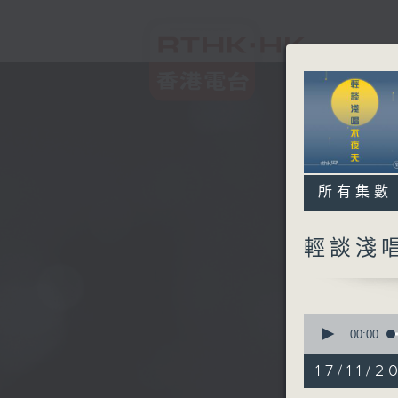
所有集數
輕談淺
0
seconds
00:00
of
3
17/11/2
hours,
43