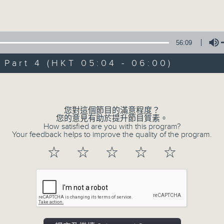
Volume
56:09
art 4 (HKT 05:04 - 06:00)
Volume
09/08/2026
輕談淺唱不夜天（與第二台聯播）
您對這個節目的滿意程度？
您的意見有助於提升節目質素。
0
How satisfied are you with this program?
seconds
00:00
Your feedback helps to improve the quality of the program.
of
3
09/08/2026 - 足本 Full (HKT 02:04
☆
☆
☆
☆
☆
hours,
43
minutes,
59
seconds
Volume
90%
0
seconds
00:00
of
56