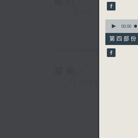
簡介
seconds
90%
GIST
0
seconds
00:00
of
56
第四部份 P
minutes,
9
seconds
90%
最新
LATEST