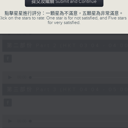
第一部份 Part 1 (HKT 02:04 - 03:00
提交及繼續 Submit and Continue
minutes,
10
seconds
Volume
點擊星星進行評分：一顆星為不滿意，五顆星為非常滿意。
90%
lick on the stars to rate: One star is for not satisfied, and Five stars 
for very satisfied.
0
seconds
00:00
of
56
第二部份 Part 2 (HKT 03:04 - 04:00
minutes,
19
seconds
Volume
90%
0
seconds
00:00
of
56
第三部份 Part 3 (HKT 04:04 - 05:00
minutes,
10
seconds
Volume
90%
0
seconds
00:00
of