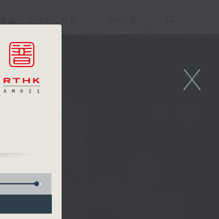
重溫
APPS
我們
ENG
/
簡
X