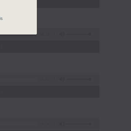
)
is
56:19
)
56:10
)
56:09