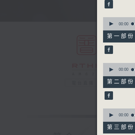
minutes,
59
seconds
90%
0
seconds
00:00
of
56
第一部份 P
minutes,
0
seconds
90%
0
seconds
00:00
of
56
第二部份 P
電台直播
minutes,
9
seconds
90%
0
seconds
00:00
of
56
第三部份 P
minutes,
9