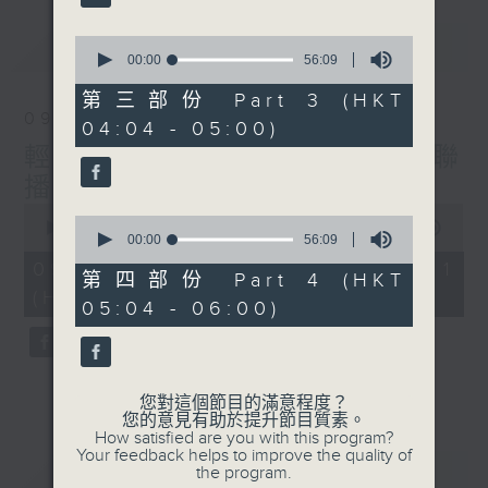
最新
0
LATEST
seconds
00:00
56:09
of
56
第三部份 Part 3 (HKT
minutes,
09/08/2026
04:04 - 05:00)
9
seconds
輕談淺唱不夜天（與第二台聯
播）
0
0
seconds
00:00
56:00
seconds
00:00
56:09
of
of
56
09/08/2026 - 第一部份 Part 1
56
第四部份 Part 4 (HKT
minutes,
minutes,
(HKT 02:04 - 03:00)
0
05:04 - 06:00)
9
seconds
seconds
您對這個節目的滿意程度？
您的意見有助於提升節目質素。
How satisfied are you with this program?
Your feedback helps to improve the quality of
重溫
CATCHUP
the program.