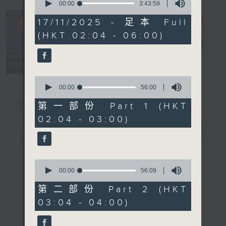
seconds
00:00
3:43:59
of
輕談淺唱不夜天
3
17/11/2025 - 足本 Full
hours,
（與第二台聯
(HKT 02:04 - 06:00)
43
播）
電台直播
minutes,
59
seconds
聯絡
所有集數
0
seconds
00:00
56:00
of
您喜歡這個節目嗎?
56
第一部份 Part 1 (HKT
minutes,
02:04 - 03:00)
0
seconds
簡介
GIST
0
seconds
00:00
56:09
of
56
第二部份 Part 2 (HKT
minutes,
03:04 - 04:00)
9
seconds