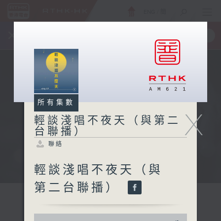
ENG
/
簡
×
全新 RTHK On The Go
取得
一手掌握 RTHK 電台、電視節目
所有集數
X
輕談淺唱不夜天（與第二
台聯播）
聯絡
輕談淺唱不夜天（與
第二台聯播）
0