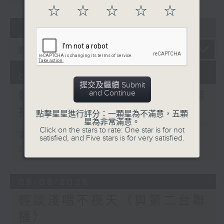
☆
☆
☆
☆
☆
07 - 08
2026
09/08/2026
提交及繼續 Submit
and Continue
輕談淺唱不夜天（與第二台聯
播）
點擊星星進行評分：一顆星為不滿意，五顆
星為非常滿意。
Click on the stars to rate: One star is for not
第一部份 Part 1 (HKT 02:04 -
satisfied, and Five stars is for very satisfied.
03:00)
08/08/2026
輕談淺唱不夜天（與第二台聯
播）