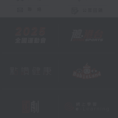
聯 絡
公眾回饋