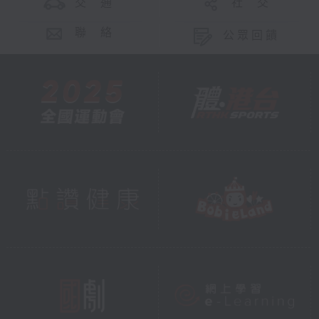
交 通
社 交
聯 絡
公眾回饋