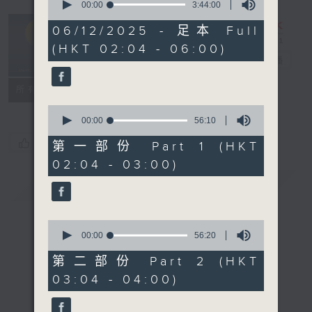
seconds
00:00
3:44:00
of
輕談淺唱不夜天
3
06/12/2025 - 足本 Full
hours,
（與第二台聯
(HKT 02:04 - 06:00)
44
播）
電台直播
minutes,
0
seconds
聯絡
所有集數
0
seconds
00:00
56:10
of
您喜歡這個節目嗎?
56
第一部份 Part 1 (HKT
minutes,
02:04 - 03:00)
10
seconds
簡介
GIST
0
seconds
00:00
56:20
of
56
第二部份 Part 2 (HKT
minutes,
03:04 - 04:00)
20
seconds