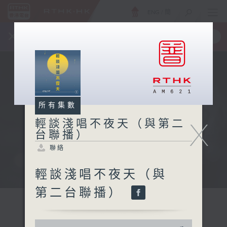
ENG
/
簡
×
全新 RTHK On The Go
取得
一手掌握 RTHK 電台、電視節目
所有集數
X
輕談淺唱不夜天（與第二
台聯播）
聯絡
輕談淺唱不夜天（與
第二台聯播）
0