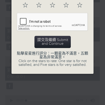
seconds
☆
☆
☆
☆
☆
0
seconds
00:00
56:20
of
56
第二部份 Part 2 (HKT 03:04 -
minutes,
04:00)
20
提交及繼續 Submit
seconds
and Continue
點擊星星進行評分：一顆星為不滿意，五顆
星為非常滿意。
0
Click on the stars to rate: One star is for not
seconds
00:00
56:19
satisfied, and Five stars is for very satisfied.
of
56
第三部份 Part 3 (HKT 04:04 -
minutes,
05:00)
19
seconds
0
seconds
00:00
56:09
of