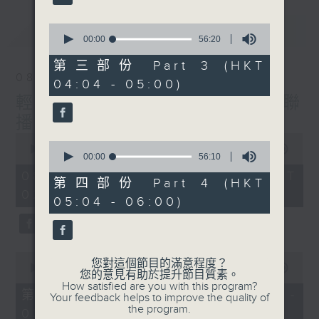
最新
0
LATEST
seconds
00:00
56:20
of
56
第三部份 Part 3 (HKT
minutes,
08/08/2026
04:04 - 05:00)
20
seconds
輕談淺唱不夜天（與第二台聯
播）
0
0
seconds
00:00
3:44:00
seconds
00:00
56:10
of
of
3
08/08/2026 - 足本 Full (HKT
56
第四部份 Part 4 (HKT
hours,
minutes,
02:04 - 06:00)
44
05:04 - 06:00)
10
minutes,
seconds
0
seconds
0
您對這個節目的滿意程度？
seconds
00:00
56:10
您的意見有助於提升節目質素。
of
How satisfied are you with this program?
56
第一部份 Part 1 (HKT 02:04 -
Your feedback helps to improve the quality of
minutes,
the program.
03:00)
10