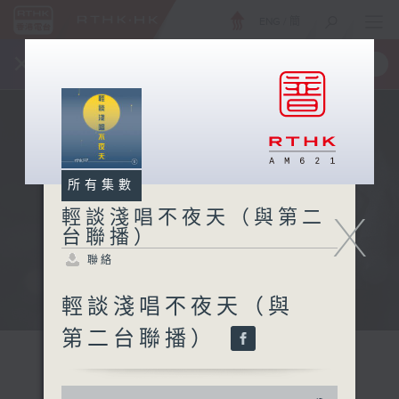
ENG
/
簡
×
全新 RTHK On The Go
取得
一手掌握 RTHK 電台、電視節目
所有集數
X
輕談淺唱不夜天（與第二
台聯播）
聯絡
輕談淺唱不夜天（與
第二台聯播）
0