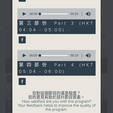
最新
0
LATEST
seconds
00:00
56:20
of
56
第三部份 Part 3 (HKT
minutes,
08/08/2026
04:04 - 05:00)
20
seconds
輕談淺唱不夜天（與第二台聯
播）
0
0
seconds
00:00
3:44:00
seconds
00:00
56:10
of
of
3
08/08/2026 - 足本 Full (HKT
56
第四部份 Part 4 (HKT
hours,
minutes,
02:04 - 06:00)
44
05:04 - 06:00)
10
minutes,
seconds
0
seconds
0
您對這個節目的滿意程度？
seconds
00:00
56:10
您的意見有助於提升節目質素。
of
How satisfied are you with this program?
56
第一部份 Part 1 (HKT 02:04 -
Your feedback helps to improve the quality of
minutes,
the program.
03:00)
10