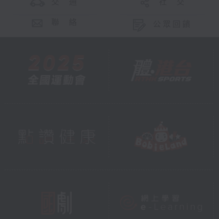
交 通
社 交
聯 絡
公眾回饋