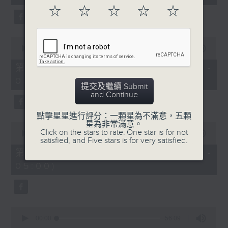
seconds
☆
☆
☆
☆
☆
0
seconds
00:00
56:20
of
56
第二部份 Part 2 (HKT 03:04 -
minutes,
04:00)
20
提交及繼續 Submit
seconds
and Continue
點擊星星進行評分：一顆星為不滿意，五顆
星為非常滿意。
0
Click on the stars to rate: One star is for not
seconds
00:00
56:19
satisfied, and Five stars is for very satisfied.
of
56
第三部份 Part 3 (HKT 04:04 -
minutes,
05:00)
19
seconds
0
seconds
00:00
56:09
of