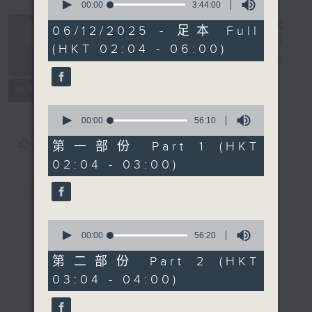
seconds
00:00
3:44:00
of
輕談淺唱不夜天
3
06/12/2025 - 足本 Full
hours,
（與第二台聯
(HKT 02:04 - 06:00)
44
播）
電台直播
minutes,
0
seconds
聯絡
所有集數
0
seconds
00:00
56:10
of
您喜歡這個節目嗎?
56
第一部份 Part 1 (HKT
minutes,
02:04 - 03:00)
10
seconds
簡介
GIST
0
seconds
00:00
56:20
of
56
第二部份 Part 2 (HKT
minutes,
03:04 - 04:00)
20
seconds