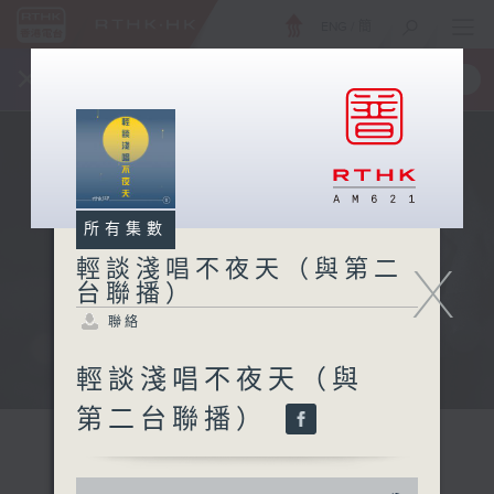
ENG
/
簡
×
全新 RTHK On The Go
取得
一手掌握 RTHK 電台、電視節目
所有集數
X
輕談淺唱不夜天（與第二
台聯播）
聯絡
輕談淺唱不夜天（與
第二台聯播）
0