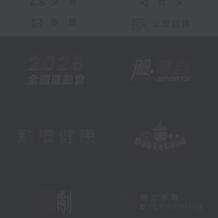
交 通
社 交
聯 絡
公眾回饋