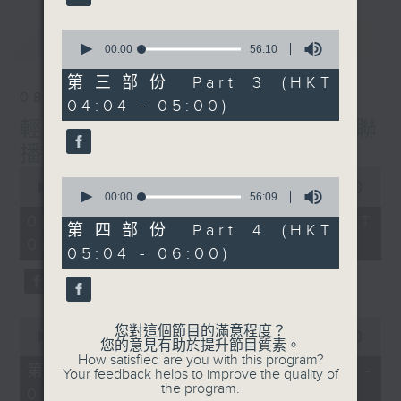
最新
0
LATEST
seconds
00:00
56:10
of
56
第三部份 Part 3 (HKT
minutes,
08/08/2026
04:04 - 05:00)
10
seconds
輕談淺唱不夜天（與第二台聯
播）
0
0
seconds
00:00
3:44:00
seconds
00:00
56:09
of
of
3
08/08/2026 - 足本 Full (HKT
56
第四部份 Part 4 (HKT
hours,
minutes,
02:04 - 06:00)
44
05:04 - 06:00)
9
minutes,
seconds
0
seconds
0
您對這個節目的滿意程度？
seconds
00:00
56:10
您的意見有助於提升節目質素。
of
How satisfied are you with this program?
56
第一部份 Part 1 (HKT 02:04 -
Your feedback helps to improve the quality of
minutes,
the program.
03:00)
10