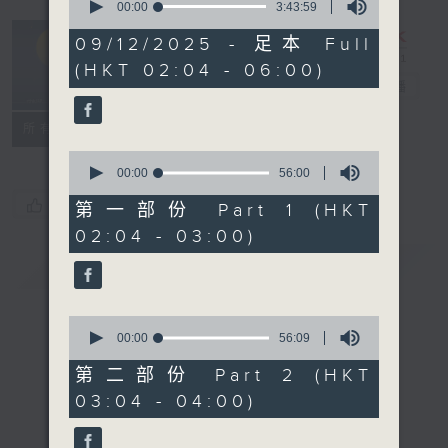
seconds
00:00
3:43:59
of
輕談淺唱不夜天
3
09/12/2025 - 足本 Full
hours,
（與第二台聯
(HKT 02:04 - 06:00)
43
播）
電台直播
minutes,
59
seconds
聯絡
所有集數
0
seconds
00:00
56:00
of
您喜歡這個節目嗎?
56
第一部份 Part 1 (HKT
minutes,
02:04 - 03:00)
0
seconds
簡介
GIST
0
seconds
00:00
56:09
of
56
第二部份 Part 2 (HKT
minutes,
03:04 - 04:00)
9
seconds