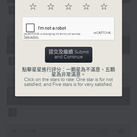
seconds
☆
☆
☆
☆
☆
0
seconds
00:00
56:20
of
56
第二部份 Part 2 (HKT 03:04 -
minutes,
04:00)
20
提交及繼續 Submit
seconds
and Continue
點擊星星進行評分：一顆星為不滿意，五顆
星為非常滿意。
0
Click on the stars to rate: One star is for not
seconds
00:00
56:19
satisfied, and Five stars is for very satisfied.
of
56
第三部份 Part 3 (HKT 04:04 -
minutes,
05:00)
19
seconds
0
seconds
00:00
56:09
of