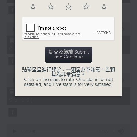
seconds
☆
☆
☆
☆
☆
0
seconds
00:00
56:20
of
56
第二部份 Part 2 (HKT 03:04 -
minutes,
04:00)
20
提交及繼續 Submit
seconds
and Continue
點擊星星進行評分：一顆星為不滿意，五顆
星為非常滿意。
0
Click on the stars to rate: One star is for not
seconds
00:00
56:19
satisfied, and Five stars is for very satisfied.
of
56
第三部份 Part 3 (HKT 04:04 -
minutes,
05:00)
19
seconds
0
seconds
00:00
56:09
of