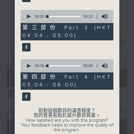
最新
0
LATEST
seconds
00:00
56:10
of
56
第三部份 Part 3 (HKT
minutes,
08/08/2026
04:04 - 05:00)
10
seconds
輕談淺唱不夜天（與第二台聯
播）
0
0
seconds
00:00
3:44:00
seconds
00:00
56:09
of
of
3
08/08/2026 - 足本 Full (HKT
56
第四部份 Part 4 (HKT
hours,
minutes,
02:04 - 06:00)
44
05:04 - 06:00)
9
minutes,
seconds
0
seconds
0
您對這個節目的滿意程度？
seconds
00:00
56:10
您的意見有助於提升節目質素。
of
How satisfied are you with this program?
56
第一部份 Part 1 (HKT 02:04 -
Your feedback helps to improve the quality of
minutes,
the program.
03:00)
10