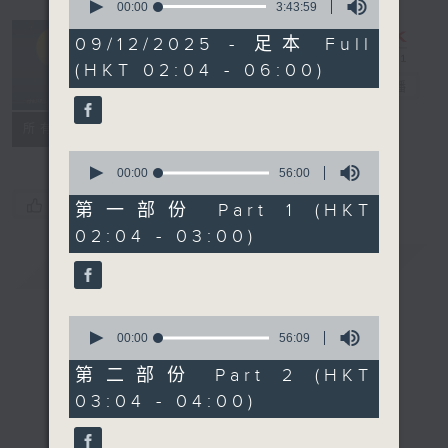
seconds
00:00
3:43:59
of
輕談淺唱不夜天
3
09/12/2025 - 足本 Full
hours,
（與第二台聯
(HKT 02:04 - 06:00)
43
播）
電台直播
minutes,
59
seconds
聯絡
所有集數
0
seconds
00:00
56:00
of
您喜歡這個節目嗎?
56
第一部份 Part 1 (HKT
minutes,
02:04 - 03:00)
0
seconds
簡介
GIST
0
seconds
00:00
56:09
of
56
第二部份 Part 2 (HKT
minutes,
03:04 - 04:00)
9
seconds