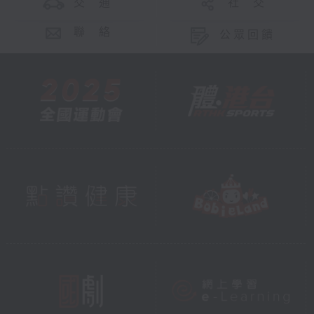
交 通
社 交
聯 絡
公眾回饋