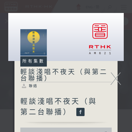
ENG
/
簡
×
全新 RTHK On The Go
取得
一手掌握 RTHK 電台、電視節目
所有集數
X
輕談淺唱不夜天（與第二
台聯播）
聯絡
輕談淺唱不夜天（與
第二台聯播）
0