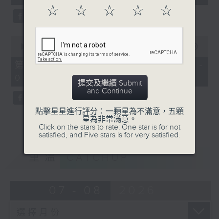
seconds
☆
☆
☆
☆
☆
0
seconds
00:00
56:00
of
56
第三部份 Part 3 (HKT 04:04 -
minutes,
05:00)
0
提交及繼續 Submit
seconds
and Continue
點擊星星進行評分：一顆星為不滿意，五顆
星為非常滿意。
Click on the stars to rate: One star is for not
satisfied, and Five stars is for very satisfied.
重溫
CATCHUP
07 - 08
2026