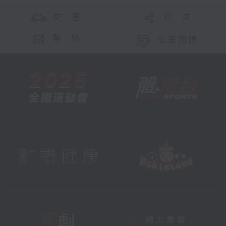
交 通
社 交
聯 絡
公眾回饋