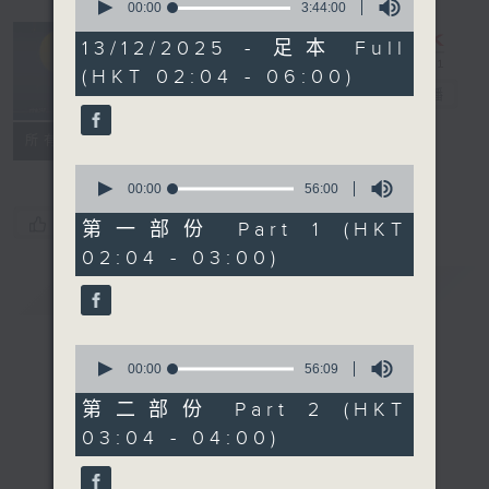
seconds
00:00
3:44:00
of
輕談淺唱不夜天
3
13/12/2025 - 足本 Full
hours,
（與第二台聯
(HKT 02:04 - 06:00)
44
播）
電台直播
minutes,
0
seconds
聯絡
所有集數
0
seconds
00:00
56:00
of
您喜歡這個節目嗎?
56
第一部份 Part 1 (HKT
minutes,
02:04 - 03:00)
0
seconds
簡介
GIST
0
seconds
00:00
56:09
of
56
第二部份 Part 2 (HKT
minutes,
03:04 - 04:00)
9
seconds