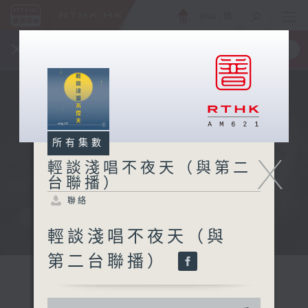
ENG
/
簡
×
全新 RTHK On The Go
取得
一手掌握 RTHK 電台、電視節目
所有集數
X
輕談淺唱不夜天（與第二
台聯播）
聯絡
輕談淺唱不夜天（與
第二台聯播）
0