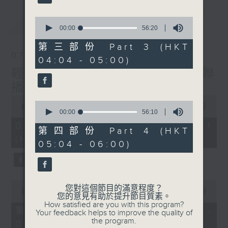
最新
0
LATEST
seconds
00:00
56:20
of
56
第三部份 Part 3 (HKT
minutes,
07/08/2026
04:04 - 05:00)
20
seconds
輕談淺唱不夜天（與第二台聯
播）
0
0
seconds
00:00
55:59
seconds
00:00
56:10
of
of
55
07/08/2026 - 第一部份 Part 1
56
第四部份 Part 4 (HKT
minutes,
minutes,
(HKT 02:04 - 03:00)
59
05:04 - 06:00)
10
seconds
seconds
0
您對這個節目的滿意程度？
seconds
00:00
56:00
您的意見有助於提升節目質素。
of
How satisfied are you with this program?
56
第二部份 Part 2 (HKT 03:04 -
Your feedback helps to improve the quality of
minutes,
the program.
04:00)
0