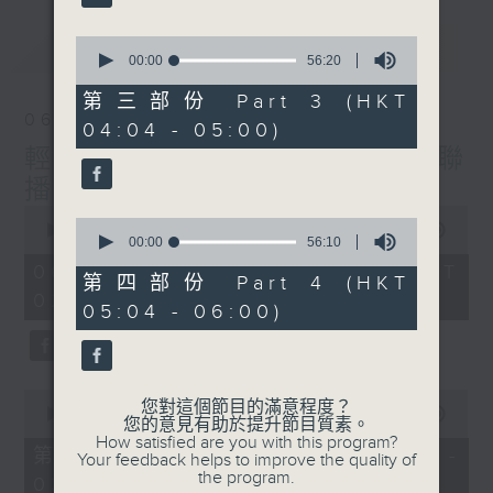
最新
0
LATEST
seconds
00:00
56:20
of
56
第三部份 Part 3 (HKT
minutes,
06/08/2026
04:04 - 05:00)
20
seconds
輕談淺唱不夜天（與第二台聯
播）
0
0
seconds
00:00
3:43:59
seconds
00:00
56:10
of
of
3
06/08/2026 - 足本 Full (HKT
56
第四部份 Part 4 (HKT
hours,
minutes,
02:04 - 06:00)
43
05:04 - 06:00)
10
minutes,
seconds
59
seconds
0
您對這個節目的滿意程度？
seconds
00:00
56:00
您的意見有助於提升節目質素。
of
How satisfied are you with this program?
56
第一部份 Part 1 (HKT 02:04 -
Your feedback helps to improve the quality of
minutes,
the program.
03:00)
0