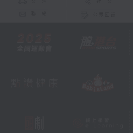
交 通
社 交
聯 絡
公眾回饋