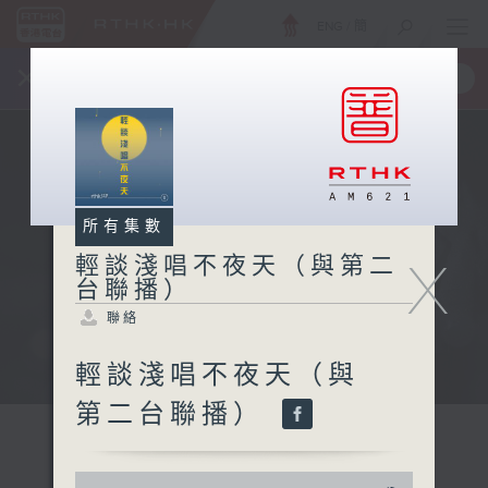
ENG
/
簡
×
全新 RTHK On The Go
取得
一手掌握 RTHK 電台、電視節目
所有集數
X
輕談淺唱不夜天（與第二
台聯播）
聯絡
輕談淺唱不夜天（與
第二台聯播）
0