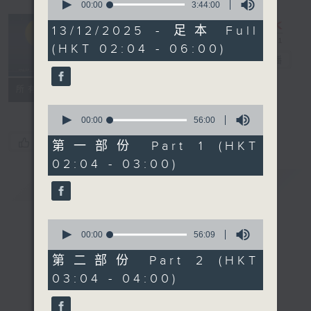
seconds
00:00
3:44:00
of
輕談淺唱不夜天
3
13/12/2025 - 足本 Full
hours,
（與第二台聯
(HKT 02:04 - 06:00)
44
播）
電台直播
minutes,
0
seconds
聯絡
所有集數
0
seconds
00:00
56:00
of
您喜歡這個節目嗎?
56
第一部份 Part 1 (HKT
minutes,
02:04 - 03:00)
0
seconds
簡介
GIST
0
seconds
00:00
56:09
of
56
第二部份 Part 2 (HKT
minutes,
03:04 - 04:00)
9
seconds