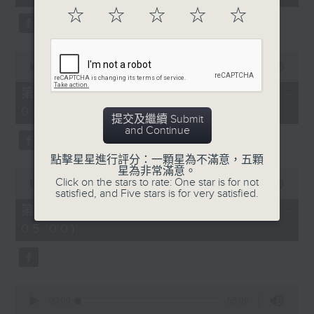
seconds
☆
☆
☆
☆
☆
0
seconds
00:00
56:10
of
56
第二部份 Part 2 (HKT 03:04 -
minutes,
04:00)
10
提交及繼續 Submit
seconds
and Continue
點擊星星進行評分：一顆星為不滿意，五顆
星為非常滿意。
0
Click on the stars to rate: One star is for not
seconds
00:00
56:10
satisfied, and Five stars is for very satisfied.
of
56
第三部份 Part 3 (HKT 04:04 -
minutes,
05:00)
10
seconds
0
seconds
00:00
56:09
of