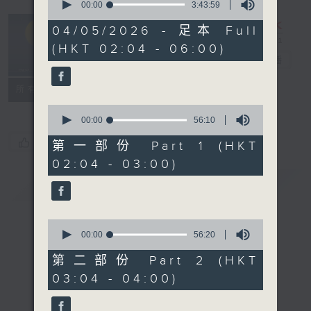
seconds
00:00
3:43:59
of
輕談淺唱不夜天
3
04/05/2026 - 足本 Full
hours,
（與第二台聯
(HKT 02:04 - 06:00)
43
播）
電台直播
minutes,
59
seconds
聯絡
所有集數
0
seconds
00:00
56:10
of
您喜歡這個節目嗎?
56
第一部份 Part 1 (HKT
minutes,
02:04 - 03:00)
10
seconds
簡介
GIST
0
seconds
00:00
56:20
of
56
第二部份 Part 2 (HKT
minutes,
03:04 - 04:00)
20
seconds