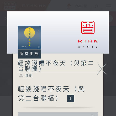
ENG
/
簡
×
全新 RTHK On The Go
取得
一手掌握 RTHK 電台、電視節目
所有集數
X
輕談淺唱不夜天（與第二
台聯播）
聯絡
輕談淺唱不夜天（與
第二台聯播）
0