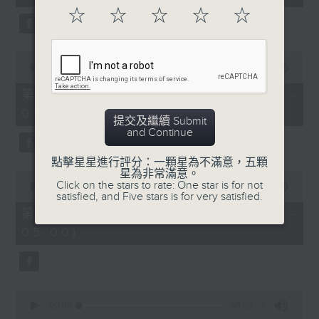
seconds
☆
☆
☆
☆
☆
0
seconds
00:00
56:10
of
56
第二部份 Part 2 (HKT 03:04 -
minutes,
04:00)
10
提交及繼續 Submit
seconds
and Continue
點擊星星進行評分：一顆星為不滿意，五顆
星為非常滿意。
0
Click on the stars to rate: One star is for not
seconds
00:00
56:10
satisfied, and Five stars is for very satisfied.
of
56
第三部份 Part 3 (HKT 04:04 -
minutes,
05:00)
10
seconds
0
seconds
00:00
56:09
of