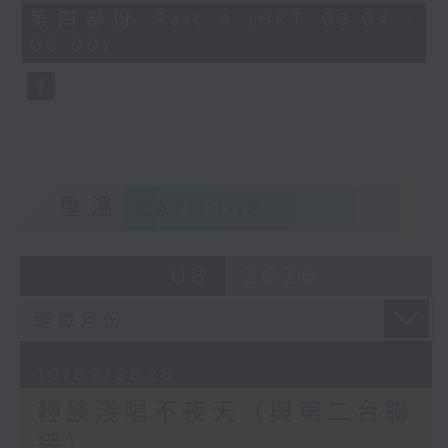
56
第四部份 Part 4 (HKT 05:04 -
minutes,
06:00)
9
seconds
重溫
CATCHUP
08
2026
10/08/2026
輕談淺唱不夜天（與第二台聯
播）