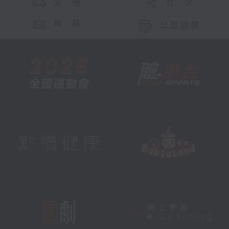
交 通
社 交
聯 絡
公眾回饋