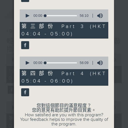
最新
0
LATEST
seconds
00:00
56:10
of
56
第三部份 Part 3 (HKT
minutes,
10/08/2026
04:04 - 05:00)
10
seconds
輕談淺唱不夜天（與第二台聯
播）
0
0
seconds
00:00
3:43:59
seconds
00:00
56:09
of
of
3
10/08/2026 - 足本 Full (HKT
56
第四部份 Part 4 (HKT
hours,
minutes,
02:04 - 06:00)
43
05:04 - 06:00)
9
minutes,
seconds
59
seconds
0
您對這個節目的滿意程度？
seconds
00:00
56:00
您的意見有助於提升節目質素。
of
How satisfied are you with this program?
56
第一部份 Part 1 (HKT 02:04 -
Your feedback helps to improve the quality of
minutes,
the program.
03:00)
0