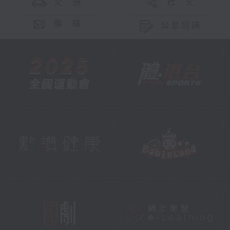
交 通
社 交
聯 絡
公眾回饋