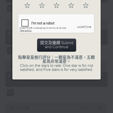
seconds
☆
☆
☆
☆
☆
0
seconds
00:00
56:19
of
56
第二部份 Part 2 (HKT 03:04 -
minutes,
04:00)
19
提交及繼續 Submit
seconds
and Continue
點擊星星進行評分：一顆星為不滿意，五顆
星為非常滿意。
0
Click on the stars to rate: One star is for not
seconds
00:00
56:10
satisfied, and Five stars is for very satisfied.
of
56
第三部份 Part 3 (HKT 04:04 -
minutes,
05:00)
10
seconds
0
seconds
00:00
56:09
of