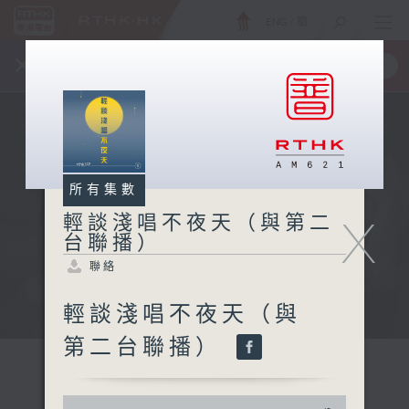
ENG
/
簡
×
全新 RTHK On The Go
取得
一手掌握 RTHK 電台、電視節目
所有集數
X
輕談淺唱不夜天（與第二
台聯播）
聯絡
輕談淺唱不夜天（與
第二台聯播）
0