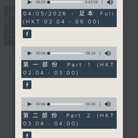
seconds
00:00
3:43:59
of
輕談淺唱不夜天
3
04/05/2026 - 足本 Full
hours,
（與第二台聯
(HKT 02:04 - 06:00)
43
播）
電台直播
minutes,
59
seconds
聯絡
所有集數
0
seconds
00:00
56:10
of
您喜歡這個節目嗎?
56
第一部份 Part 1 (HKT
minutes,
02:04 - 03:00)
10
seconds
簡介
GIST
0
seconds
00:00
56:20
of
56
第二部份 Part 2 (HKT
minutes,
03:04 - 04:00)
20
seconds