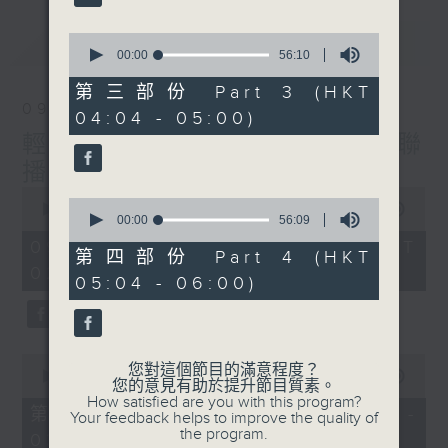
最新
0
LATEST
seconds
00:00
56:10
of
56
第三部份 Part 3 (HKT
minutes,
09/08/2026
04:04 - 05:00)
10
seconds
輕談淺唱不夜天（與第二台聯
播）
0
0
seconds
00:00
3:43:59
seconds
00:00
56:09
of
of
3
09/08/2026 - 足本 Full (HKT
56
第四部份 Part 4 (HKT
hours,
minutes,
02:04 - 06:00)
43
05:04 - 06:00)
9
minutes,
seconds
59
seconds
0
您對這個節目的滿意程度？
seconds
00:00
56:10
您的意見有助於提升節目質素。
of
How satisfied are you with this program?
56
第一部份 Part 1 (HKT 02:04 -
Your feedback helps to improve the quality of
minutes,
the program.
03:00)
10