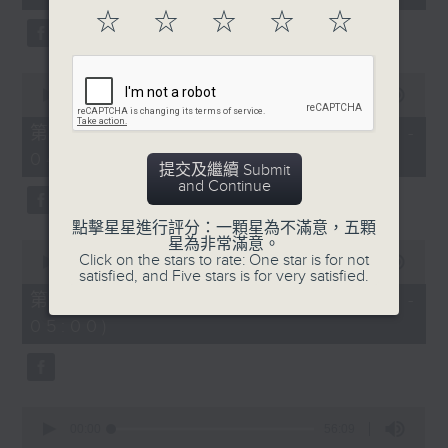
seconds
☆
☆
☆
☆
☆
0
seconds
00:00
56:20
of
56
第二部份 Part 2 (HKT 03:04 -
minutes,
04:00)
20
提交及繼續 Submit
seconds
and Continue
點擊星星進行評分：一顆星為不滿意，五顆
星為非常滿意。
0
Click on the stars to rate: One star is for not
seconds
00:00
56:19
satisfied, and Five stars is for very satisfied.
of
56
第三部份 Part 3 (HKT 04:04 -
minutes,
05:00)
19
seconds
0
seconds
00:00
56:09
of