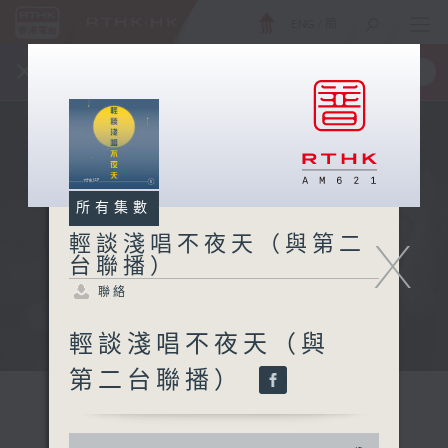
ENG
/
簡
×
全新 RTHK On The Go
取得
一手掌握 RTHK 電台、電視節目
所有集數
X
輕談淺唱不夜天（與第二
台聯播）
聯絡
輕談淺唱不夜天（與
第二台聯播）
0