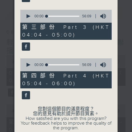
最新
0
LATEST
seconds
00:00
56:09
of
56
第三部份 Part 3 (HKT
minutes,
08/08/2026
04:04 - 05:00)
9
seconds
輕談淺唱不夜天（與第二台聯
播）
0
0
seconds
00:00
3:44:00
seconds
00:00
56:09
of
of
3
08/08/2026 - 足本 Full (HKT
56
第四部份 Part 4 (HKT
hours,
minutes,
02:04 - 06:00)
44
05:04 - 06:00)
9
minutes,
seconds
0
seconds
0
您對這個節目的滿意程度？
seconds
00:00
56:10
您的意見有助於提升節目質素。
of
How satisfied are you with this program?
56
第一部份 Part 1 (HKT 02:04 -
Your feedback helps to improve the quality of
minutes,
the program.
03:00)
10