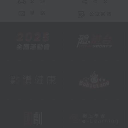
交 通
社 交
聯 絡
公眾回饋