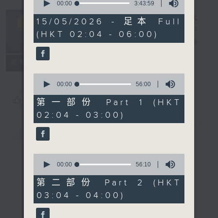
seconds
00:00
3:43:59
of
輕談淺唱不夜天
3
15/05/2026 - 足本 Full
hours,
（與第二台聯
(HKT 02:04 - 06:00)
43
播）
電台直播
minutes,
59
seconds
聯絡
所有集數
0
seconds
00:00
56:00
of
您喜歡這個節目嗎?
56
第一部份 Part 1 (HKT
minutes,
02:04 - 03:00)
0
seconds
簡介
GIST
0
seconds
00:00
56:10
of
56
第二部份 Part 2 (HKT
minutes,
03:04 - 04:00)
10
seconds