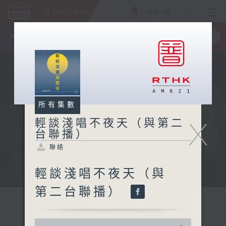
ENG
/
簡
×
全新 RTHK On The Go
取得
一手掌握 RTHK 電台、電視節目
所有集數
X
輕談淺唱不夜天（與第二
台聯播）
聯絡
輕談淺唱不夜天（與
第二台聯播）
0