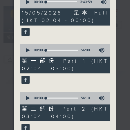
seconds
00:00
3:43:59
of
輕談淺唱不夜天
3
15/05/2026 - 足本 Full
hours,
（與第二台聯
(HKT 02:04 - 06:00)
43
播）
電台直播
minutes,
59
seconds
聯絡
所有集數
0
seconds
00:00
56:00
of
您喜歡這個節目嗎?
56
第一部份 Part 1 (HKT
minutes,
02:04 - 03:00)
0
seconds
簡介
GIST
0
seconds
00:00
56:10
of
56
第二部份 Part 2 (HKT
minutes,
03:04 - 04:00)
10
seconds