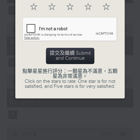
seconds
☆
☆
☆
☆
☆
0
seconds
00:00
56:20
of
56
第二部份 Part 2 (HKT 03:04 -
minutes,
04:00)
20
提交及繼續 Submit
seconds
and Continue
點擊星星進行評分：一顆星為不滿意，五顆
星為非常滿意。
0
Click on the stars to rate: One star is for not
seconds
00:00
56:19
satisfied, and Five stars is for very satisfied.
of
56
第三部份 Part 3 (HKT 04:04 -
minutes,
05:00)
19
seconds
0
seconds
00:00
56:09
of