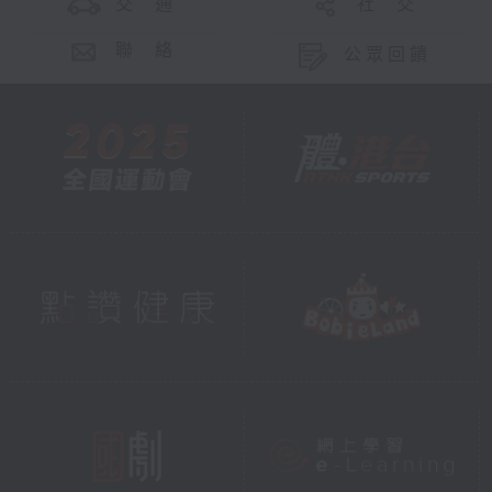
交 通
社 交
聯 絡
公眾回饋