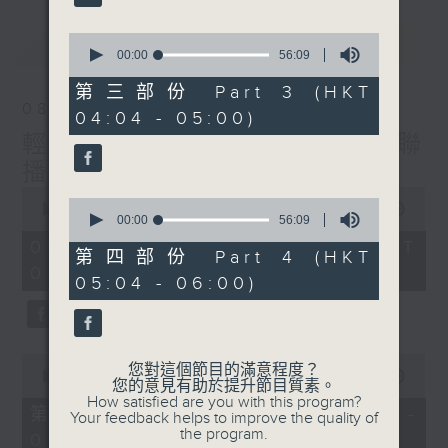
最新
0
LATEST
seconds
00:00
56:09
of
56
第三部份 Part 3 (HKT
minutes,
08/08/2026
04:04 - 05:00)
9
seconds
輕談淺唱不夜天（與第二台聯
播）
0
0
seconds
00:00
3:44:00
seconds
00:00
56:09
of
of
3
08/08/2026 - 足本 Full (HKT
56
第四部份 Part 4 (HKT
hours,
minutes,
02:04 - 06:00)
44
05:04 - 06:00)
9
minutes,
seconds
0
seconds
0
您對這個節目的滿意程度？
seconds
00:00
56:10
您的意見有助於提升節目質素。
of
How satisfied are you with this program?
56
第一部份 Part 1 (HKT 02:04 -
Your feedback helps to improve the quality of
minutes,
the program.
03:00)
10