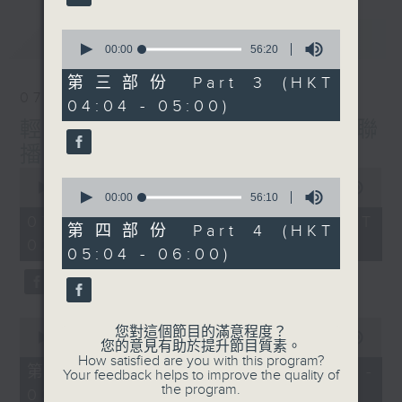
最新
0
LATEST
seconds
00:00
56:20
of
56
第三部份 Part 3 (HKT
minutes,
07/08/2026
04:04 - 05:00)
20
seconds
輕談淺唱不夜天（與第二台聯
播）
0
0
seconds
00:00
3:43:59
seconds
00:00
56:10
of
of
3
07/08/2026 - 足本 Full (HKT
56
第四部份 Part 4 (HKT
hours,
minutes,
02:04 - 06:00)
43
05:04 - 06:00)
10
minutes,
seconds
59
seconds
0
您對這個節目的滿意程度？
seconds
00:00
56:00
您的意見有助於提升節目質素。
of
How satisfied are you with this program?
56
第一部份 Part 1 (HKT 02:04 -
Your feedback helps to improve the quality of
minutes,
the program.
03:00)
0