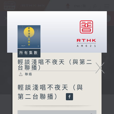
ENG
/
簡
×
全新 RTHK On The Go
取得
一手掌握 RTHK 電台、電視節目
所有集數
X
輕談淺唱不夜天（與第二
台聯播）
聯絡
輕談淺唱不夜天（與
第二台聯播）
0