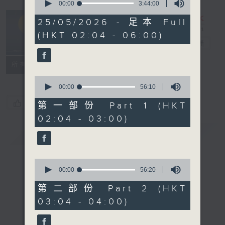
seconds
00:00
3:44:00
of
輕談淺唱不夜天
3
25/05/2026 - 足本 Full
hours,
（與第二台聯
(HKT 02:04 - 06:00)
44
播）
電台直播
minutes,
0
seconds
聯絡
所有集數
0
seconds
00:00
56:10
of
您喜歡這個節目嗎?
56
第一部份 Part 1 (HKT
minutes,
02:04 - 03:00)
10
seconds
簡介
GIST
0
seconds
00:00
56:20
of
56
第二部份 Part 2 (HKT
minutes,
03:04 - 04:00)
20
seconds