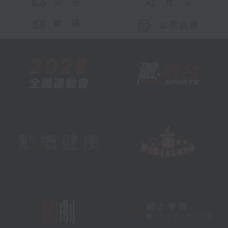
交 通
社 交
聯 絡
公眾回饋