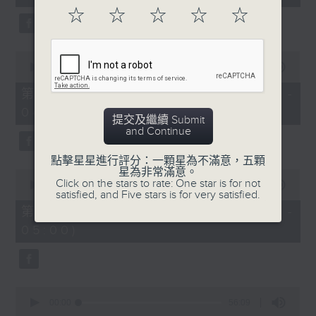
seconds
☆
☆
☆
☆
☆
0
seconds
00:00
56:09
of
56
第二部份 Part 2 (HKT 03:04 -
minutes,
04:00)
9
提交及繼續 Submit
seconds
and Continue
點擊星星進行評分：一顆星為不滿意，五顆
星為非常滿意。
0
Click on the stars to rate: One star is for not
seconds
00:00
56:10
satisfied, and Five stars is for very satisfied.
of
56
第三部份 Part 3 (HKT 04:04 -
minutes,
05:00)
10
seconds
0
seconds
00:00
56:09
of