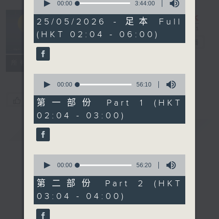
seconds
00:00
3:44:00
of
輕談淺唱不夜天
3
25/05/2026 - 足本 Full
hours,
（與第二台聯
(HKT 02:04 - 06:00)
44
播）
電台直播
minutes,
0
seconds
聯絡
所有集數
0
seconds
00:00
56:10
of
您喜歡這個節目嗎?
56
第一部份 Part 1 (HKT
minutes,
02:04 - 03:00)
10
seconds
簡介
GIST
0
seconds
00:00
56:20
of
56
第二部份 Part 2 (HKT
minutes,
03:04 - 04:00)
20
seconds