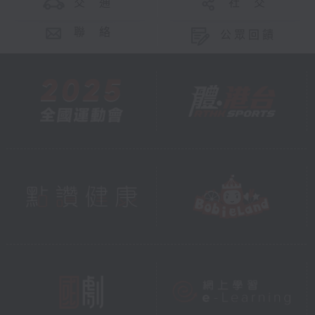
交 通
社 交
聯 絡
公眾回饋