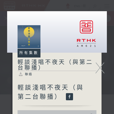
ENG
/
簡
×
全新 RTHK On The Go
取得
一手掌握 RTHK 電台、電視節目
所有集數
X
輕談淺唱不夜天（與第二
台聯播）
聯絡
輕談淺唱不夜天（與
第二台聯播）
0