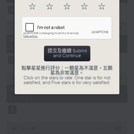
seconds
☆
☆
☆
☆
☆
0
seconds
00:00
56:19
of
56
第二部份 Part 2 (HKT 03:04 -
minutes,
04:00)
19
提交及繼續 Submit
seconds
and Continue
點擊星星進行評分：一顆星為不滿意，五顆
星為非常滿意。
0
Click on the stars to rate: One star is for not
seconds
00:00
56:10
satisfied, and Five stars is for very satisfied.
of
56
第三部份 Part 3 (HKT 04:04 -
minutes,
05:00)
10
seconds
0
seconds
00:00
56:09
of