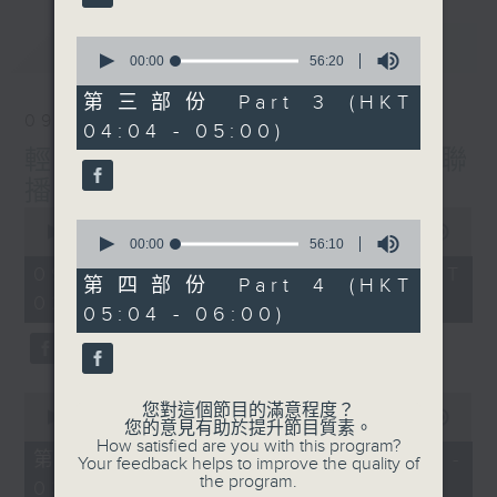
最新
0
LATEST
seconds
00:00
56:20
of
56
第三部份 Part 3 (HKT
minutes,
09/08/2026
04:04 - 05:00)
20
seconds
輕談淺唱不夜天（與第二台聯
播）
0
0
seconds
00:00
3:43:59
seconds
00:00
56:10
of
of
3
09/08/2026 - 足本 Full (HKT
56
第四部份 Part 4 (HKT
hours,
minutes,
02:04 - 06:00)
43
05:04 - 06:00)
10
minutes,
seconds
59
seconds
0
您對這個節目的滿意程度？
seconds
00:00
56:10
您的意見有助於提升節目質素。
of
How satisfied are you with this program?
56
第一部份 Part 1 (HKT 02:04 -
Your feedback helps to improve the quality of
minutes,
the program.
03:00)
10