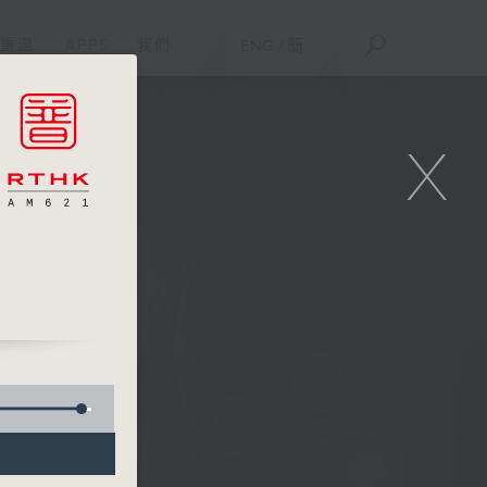
重溫
APPS
我們
ENG
/
簡
X