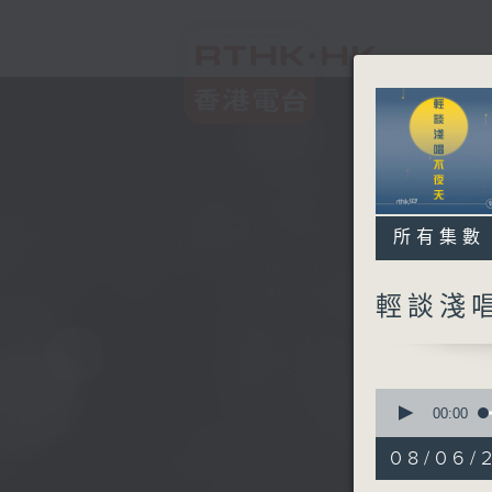
所有集數
輕談淺
0
seconds
00:00
of
3
08/06/
hours,
44