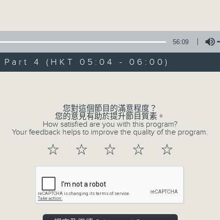
Volume
56:09
art 4 (HKT 05:04 - 06:00)
Volume
09/08/2026
輕談淺唱不夜天（與第二台聯播）
您對這個節目的滿意程度？
您的意見有助於提升節目質素。
0
How satisfied are you with this program?
seconds
00:00
Your feedback helps to improve the quality of the program.
of
3
09/08/2026 - 足本 Full (HKT 02:04
☆
☆
☆
☆
☆
hours,
43
minutes,
59
seconds
Volume
90%
0
seconds
00:00
of
56