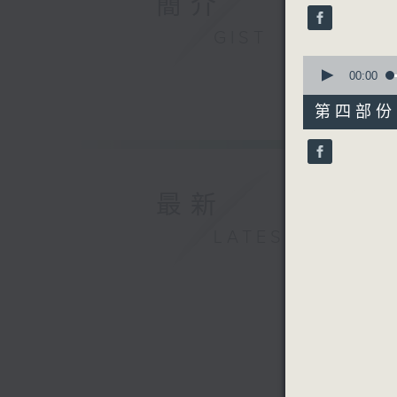
簡介
seconds
90%
GIST
0
seconds
00:00
of
56
第四部份 P
minutes,
9
seconds
90%
最新
LATEST