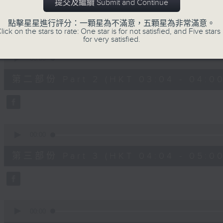
第一部份 Part 1 (HKT 02:04 - 03:00
提交及繼續 Submit and Continue
minutes,
10
seconds
Volume
點擊星星進行評分：一顆星為不滿意，五顆星為非常滿意。
90%
lick on the stars to rate: One star is for not satisfied, and Five stars 
for very satisfied.
0
seconds
00:00
of
56
第二部份 Part 2 (HKT 03:04 - 04:00
minutes,
19
seconds
Volume
90%
0
seconds
00:00
of
56
第三部份 Part 3 (HKT 04:04 - 05:00
minutes,
10
seconds
Volume
90%
0
seconds
00:00
of