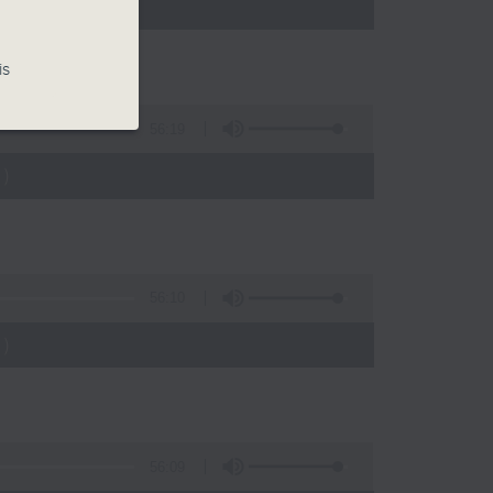
)
is
56:19
)
56:10
)
56:09