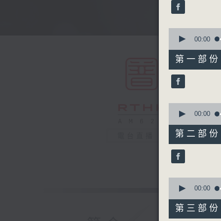
minutes,
0
seconds
90%
0
seconds
00:00
of
56
第一部份 P
minutes,
10
seconds
90%
0
seconds
00:00
of
56
第二部份 P
電台直播
minutes,
20
seconds
90%
0
seconds
00:00
of
56
第三部份 P
minutes,
19