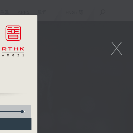
重溫
APPS
我們
ENG
/
簡
X