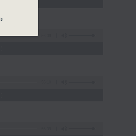
)
is
56:09
)
56:10
)
56:09