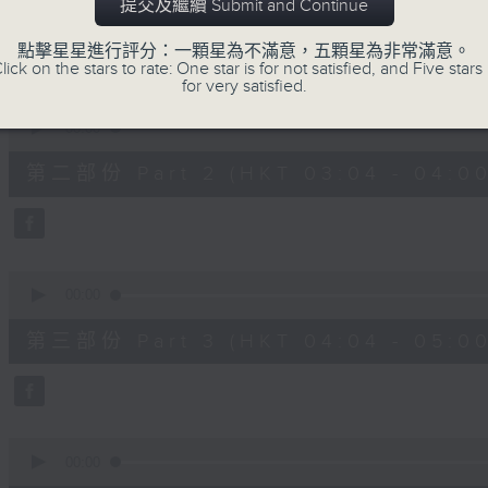
第一部份 Part 1 (HKT 02:04 - 03:00
提交及繼續 Submit and Continue
minutes,
0
seconds
Volume
點擊星星進行評分：一顆星為不滿意，五顆星為非常滿意。
90%
lick on the stars to rate: One star is for not satisfied, and Five stars 
for very satisfied.
0
seconds
00:00
of
56
第二部份 Part 2 (HKT 03:04 - 04:00
minutes,
9
seconds
Volume
90%
0
seconds
00:00
of
56
第三部份 Part 3 (HKT 04:04 - 05:00
minutes,
10
seconds
Volume
90%
0
seconds
00:00
of