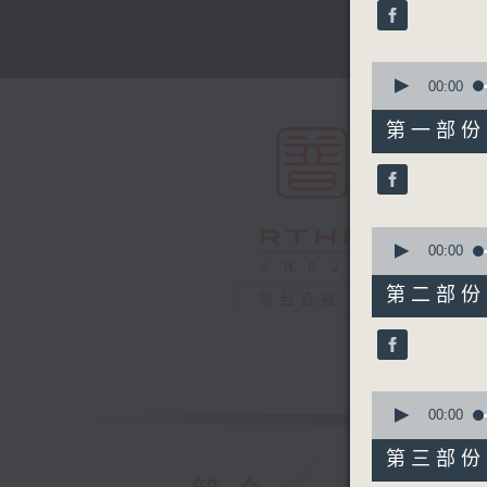
minutes,
0
seconds
90%
0
seconds
00:00
of
56
第一部份 P
minutes,
10
seconds
90%
0
seconds
00:00
of
56
第二部份 P
電台直播
minutes,
20
seconds
90%
0
seconds
00:00
of
56
第三部份 P
minutes,
19