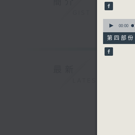
簡介
seconds
90%
GIST
0
seconds
00:00
of
56
第四部份 P
minutes,
9
seconds
90%
最新
LATEST