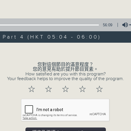
Volume
56:09
art 4 (HKT 05:04 - 06:00)
Volume
07/08/2026
輕談淺唱不夜天（與第二台聯播）
您對這個節目的滿意程度？
您的意見有助於提升節目質素。
0
How satisfied are you with this program?
seconds
00:00
Your feedback helps to improve the quality of the program.
of
3
07/08/2026 - 足本 Full (HKT 02:04
☆
☆
☆
☆
☆
hours,
43
minutes,
59
seconds
Volume
90%
0
seconds
00:00
of
56