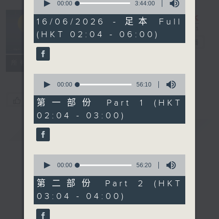
seconds
00:00
3:44:00
of
輕談淺唱不夜天
3
16/06/2026 - 足本 Full
hours,
（與第二台聯
(HKT 02:04 - 06:00)
44
播）
電台直播
minutes,
0
seconds
聯絡
所有集數
0
seconds
00:00
56:10
of
您喜歡這個節目嗎?
56
第一部份 Part 1 (HKT
minutes,
02:04 - 03:00)
10
seconds
簡介
GIST
0
seconds
00:00
56:20
of
56
第二部份 Part 2 (HKT
minutes,
03:04 - 04:00)
20
seconds