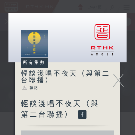
ENG
/
簡
×
全新 RTHK On The Go
取得
一手掌握 RTHK 電台、電視節目
所有集數
X
輕談淺唱不夜天（與第二
台聯播）
聯絡
輕談淺唱不夜天（與
第二台聯播）
0