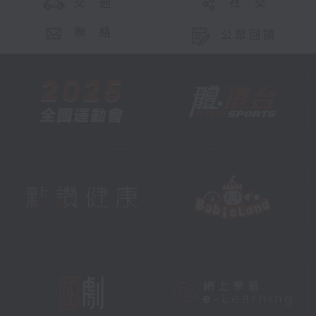
交 通
社 交
聯 絡
公眾回饋