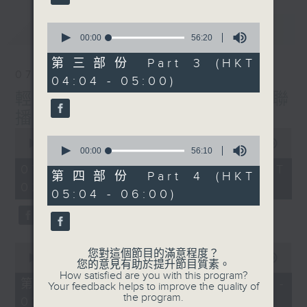
最新
0
LATEST
seconds
00:00
56:20
of
56
第三部份 Part 3 (HKT
minutes,
07/08/2026
04:04 - 05:00)
20
seconds
輕談淺唱不夜天（與第二台聯
播）
0
0
seconds
00:00
3:43:59
seconds
00:00
56:10
of
of
3
07/08/2026 - 足本 Full (HKT
56
第四部份 Part 4 (HKT
hours,
minutes,
02:04 - 06:00)
43
05:04 - 06:00)
10
minutes,
seconds
59
seconds
0
您對這個節目的滿意程度？
seconds
00:00
56:00
您的意見有助於提升節目質素。
of
How satisfied are you with this program?
56
第一部份 Part 1 (HKT 02:04 -
Your feedback helps to improve the quality of
minutes,
the program.
03:00)
0