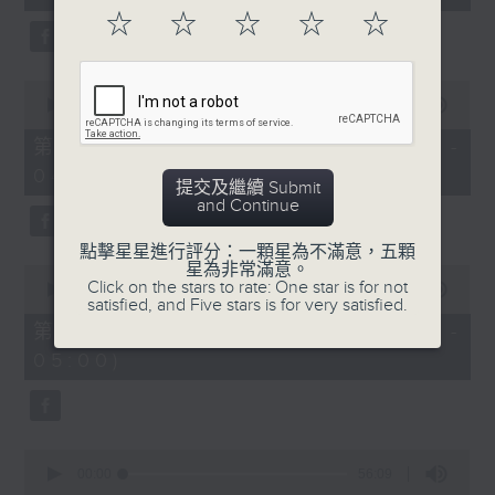
seconds
☆
☆
☆
☆
☆
0
seconds
00:00
56:09
of
56
第二部份 Part 2 (HKT 03:04 -
minutes,
04:00)
9
提交及繼續 Submit
seconds
and Continue
點擊星星進行評分：一顆星為不滿意，五顆
星為非常滿意。
0
Click on the stars to rate: One star is for not
seconds
00:00
56:10
satisfied, and Five stars is for very satisfied.
of
56
第三部份 Part 3 (HKT 04:04 -
minutes,
05:00)
10
seconds
0
seconds
00:00
56:09
of