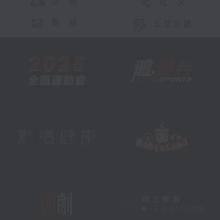
交 通
社 交
聯 絡
公眾回饋