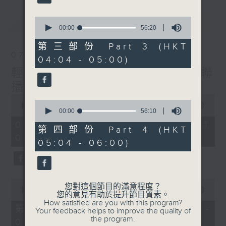
最新
0
LATEST
seconds
00:00
56:20
of
56
第三部份 Part 3 (HKT
minutes,
07/08/2026
04:04 - 05:00)
20
seconds
輕談淺唱不夜天（與第二台聯
播）
0
0
seconds
00:00
3:43:59
seconds
00:00
56:10
of
of
3
07/08/2026 - 足本 Full (HKT
56
第四部份 Part 4 (HKT
hours,
minutes,
02:04 - 06:00)
43
05:04 - 06:00)
10
minutes,
seconds
59
seconds
0
您對這個節目的滿意程度？
seconds
00:00
56:00
您的意見有助於提升節目質素。
of
How satisfied are you with this program?
56
第一部份 Part 1 (HKT 02:04 -
Your feedback helps to improve the quality of
minutes,
the program.
03:00)
0