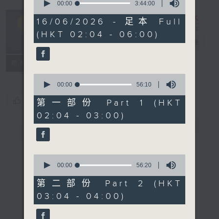
seconds
00:00
3:44:00
of
輕談淺唱不夜天
3
16/06/2026 - 足本 Full
hours,
（與第二台聯
(HKT 02:04 - 06:00)
44
播）
電台直播
minutes,
0
seconds
聯絡
所有集數
0
seconds
00:00
56:10
of
您喜歡這個節目嗎?
56
第一部份 Part 1 (HKT
minutes,
02:04 - 03:00)
10
seconds
簡介
GIST
0
seconds
00:00
56:20
of
56
第二部份 Part 2 (HKT
minutes,
03:04 - 04:00)
20
seconds