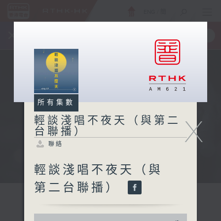
ENG
/
簡
×
全新 RTHK On The Go
取得
一手掌握 RTHK 電台、電視節目
所有集數
X
輕談淺唱不夜天（與第二
台聯播）
聯絡
輕談淺唱不夜天（與
第二台聯播）
0