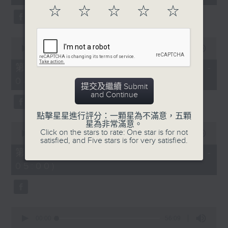
seconds
☆
☆
☆
☆
☆
0
seconds
00:00
56:09
of
56
第二部份 Part 2 (HKT 03:04 -
minutes,
04:00)
9
提交及繼續 Submit
seconds
and Continue
點擊星星進行評分：一顆星為不滿意，五顆
星為非常滿意。
0
Click on the stars to rate: One star is for not
seconds
00:00
56:10
satisfied, and Five stars is for very satisfied.
of
56
第三部份 Part 3 (HKT 04:04 -
minutes,
05:00)
10
seconds
0
seconds
00:00
56:09
of