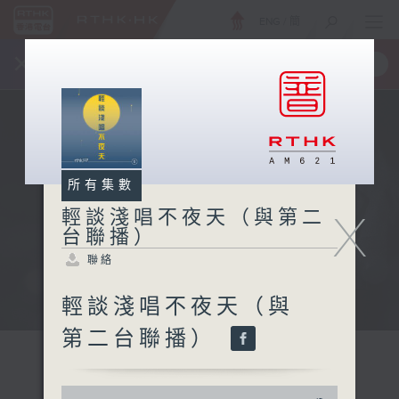
ENG
/
簡
×
全新 RTHK On The Go
取得
一手掌握 RTHK 電台、電視節目
所有集數
X
輕談淺唱不夜天（與第二
台聯播）
聯絡
輕談淺唱不夜天（與
第二台聯播）
0