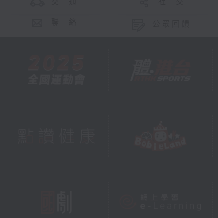
交 通
社 交
聯 絡
公眾回饋