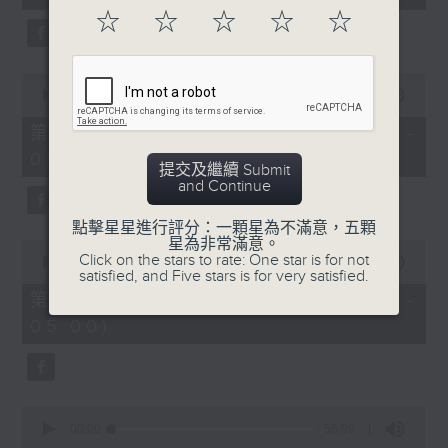
seconds
☆
☆
☆
☆
☆
0
seconds
00:00
56:09
of
56
第二部份 Part 2 (HKT 03:04 -
minutes,
04:00)
9
提交及繼續 Submit
seconds
and Continue
點擊星星進行評分：一顆星為不滿意，五顆
星為非常滿意。
0
Click on the stars to rate: One star is for not
seconds
00:00
56:10
satisfied, and Five stars is for very satisfied.
of
56
第三部份 Part 3 (HKT 04:04 -
minutes,
05:00)
10
seconds
0
seconds
00:00
56:09
of