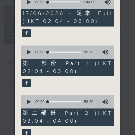
seconds
00:00
3:44:00
of
輕談淺唱不夜天
3
17/06/2026 - 足本 Full
hours,
（與第二台聯
(HKT 02:04 - 06:00)
44
播）
電台直播
minutes,
0
seconds
聯絡
所有集數
0
seconds
00:00
56:10
of
您喜歡這個節目嗎?
56
第一部份 Part 1 (HKT
minutes,
02:04 - 03:00)
10
seconds
簡介
GIST
0
seconds
00:00
56:20
of
56
第二部份 Part 2 (HKT
minutes,
03:04 - 04:00)
20
seconds