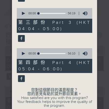
最新
0
LATEST
seconds
00:00
56:19
of
56
第三部份 Part 3 (HKT
minutes,
07/08/2026
04:04 - 05:00)
19
seconds
輕談淺唱不夜天（與第二台聯
播）
0
0
seconds
00:00
3:43:59
seconds
00:00
56:10
of
of
3
07/08/2026 - 足本 Full (HKT
56
第四部份 Part 4 (HKT
hours,
minutes,
02:04 - 06:00)
43
05:04 - 06:00)
10
minutes,
seconds
59
seconds
0
您對這個節目的滿意程度？
seconds
00:00
56:00
您的意見有助於提升節目質素。
of
How satisfied are you with this program?
56
第一部份 Part 1 (HKT 02:04 -
Your feedback helps to improve the quality of
minutes,
the program.
03:00)
0