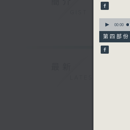
簡介
seconds
90%
GIST
0
seconds
00:00
of
56
第四部份 P
minutes,
10
seconds
90%
最新
LATEST