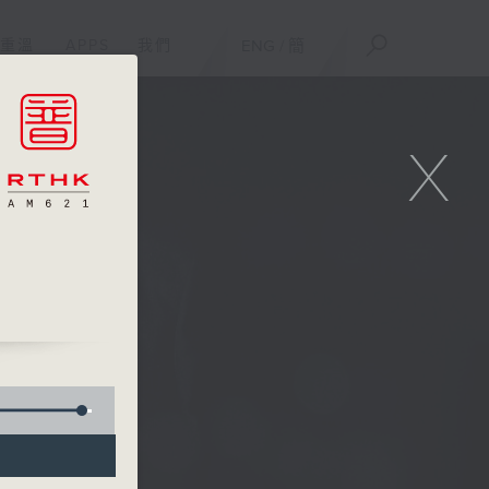
重溫
APPS
我們
ENG
/
簡
X