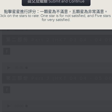
第一部份 Part 1 (HKT 02:04 - 03:00
提交及繼續 Submit and Continue
minutes,
10
seconds
Volume
點擊星星進行評分：一顆星為不滿意，五顆星為非常滿意。
90%
lick on the stars to rate: One star is for not satisfied, and Five stars 
for very satisfied.
0
seconds
00:00
of
56
第二部份 Part 2 (HKT 03:04 - 04:00
minutes,
20
seconds
Volume
90%
0
seconds
00:00
of
56
第三部份 Part 3 (HKT 04:04 - 05:00
minutes,
19
seconds
Volume
90%
0
seconds
00:00
of