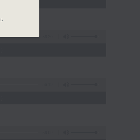
)
is
56:20
)
56:19
)
56:09