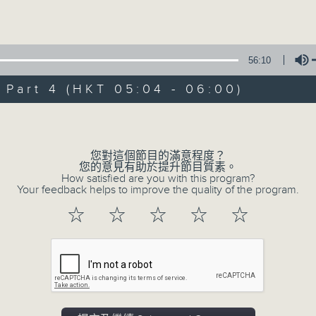
Volume
56:10
art 4 (HKT 05:04 - 06:00)
Volume
08/08/2026
輕談淺唱不夜天（與第二台聯播）
您對這個節目的滿意程度？
您的意見有助於提升節目質素。
0
How satisfied are you with this program?
seconds
00:00
Your feedback helps to improve the quality of the program.
of
3
08/08/2026 - 足本 Full (HKT 02:04
☆
☆
☆
☆
☆
hours,
44
minutes,
0
seconds
Volume
90%
0
seconds
00:00
of
56