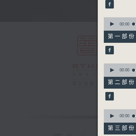
minutes,
0
seconds
90%
0
seconds
00:00
of
56
第一部份 P
minutes,
10
seconds
90%
0
seconds
00:00
of
56
第二部份 P
電台直播
minutes,
20
seconds
90%
0
seconds
00:00
of
56
第三部份 P
minutes,
19