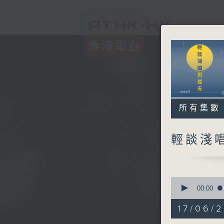
所有集數
輕談淺
0
seconds
00:00
of
3
17/06/
hours,
44