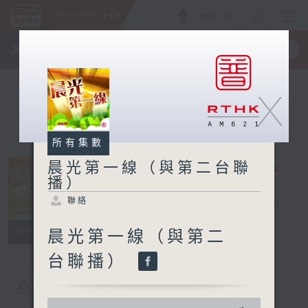
ENG
/
簡
×
全新 RTHK On The Go
取得
一手掌握 RTHK 電台、電視節目
X
所有集數
晨光第一線（與第二台聯
播）
晨光第一線（與
聯絡
第二台聯播）
電台直播
聯絡
所有集數
晨光第一線（與第二
台聯播）
您喜歡這個節目嗎?
0