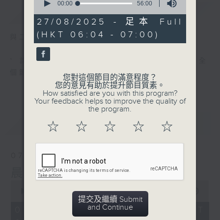
seconds
00:00
56:00
簡介
GIST
of
56
27/08/2025 - 足本 Full
minutes,
(HKT 06:04 - 07:00)
0
與二台聯播 ( 早上 6:00 - 7:00)
seconds
* 請選擇
第二台之 " 晨光第一線 "
以收聽全
個節目
您對這個節目的滿意程度？
您的意見有助於提升節目質素。
How satisfied are you with this program?
Your feedback helps to improve the quality of
the program.
最新
LATEST
☆
☆
☆
☆
☆
07/08/2026
晨光第一線（與第二台聯播）
0
seconds
00:00
56:00
提交及繼續 Submit
of
and Continue
56
07/08/2026 - 足本 Full (HKT
minutes,