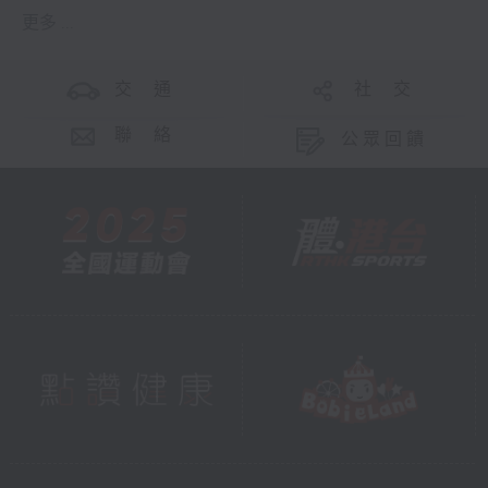
更多 ...
交 通
社 交
聯 絡
公眾回饋