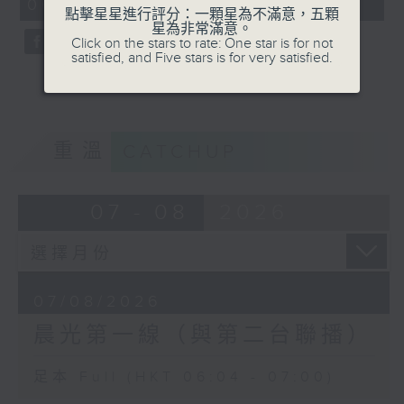
06:04 - 07:00)
0
點擊星星進行評分：一顆星為不滿意，五顆
seconds
星為非常滿意。
Click on the stars to rate: One star is for not
satisfied, and Five stars is for very satisfied.
重溫
CATCHUP
07 - 08
2026
07/08/2026
晨光第一線（與第二台聯播）
足本 Full (HKT 06:04 - 07:00)