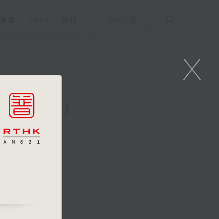
重溫
APPS
我們
ENG
/
簡
X
二台聯播）