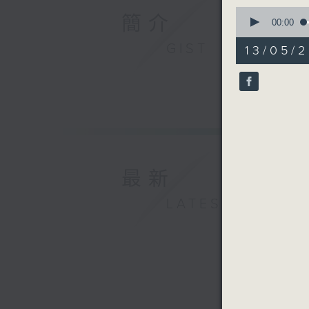
0
簡介
seconds
00:00
of
56
GIST
13/05/
minutes,
0
seconds
90%
最新
LATEST