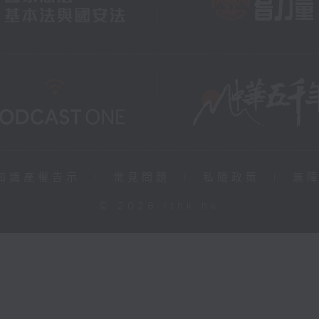
知識產權告示
|
常見問題
|
私隱政策
|
無
© 2026 rthk.hk