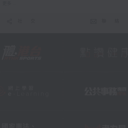
更多 ...
社 交
聯 絡