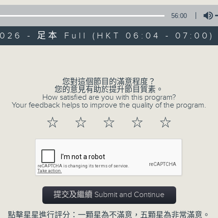
* 請選擇
第二台之 " 晨光第一線 "
以收聽全
56:00
2026 - 足本 Full (HKT 06:04 - 07:00)
Volume
您對這個節目的滿意程度？
您的意見有助於提升節目質素。
06/08/2026
How satisfied are you with this program?
Your feedback helps to improve the quality of the program.
晨光第一線（與第二台聯播）
☆
☆
☆
☆
☆
0
seconds
00:00
of
55
06/08/2026 - 足本 Full (HKT 06:04
minutes,
59
seconds
Volume
90%
提交及繼續 Submit and Continue
點擊星星進行評分：一顆星為不滿意，五顆星為非常滿意。