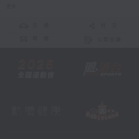
更多 ...
交 通
社 交
聯 絡
公眾回饋