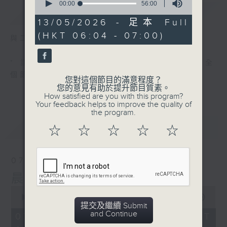
seconds
00:00
56:00
簡介
GIST
of
56
13/05/2026 - 足本 Full
minutes,
(HKT 06:04 - 07:00)
0
與二台聯播 ( 早上 6:00 - 7:00)
seconds
* 請選擇
第二台之 " 晨光第一線 "
以收聽全
個節目
您對這個節目的滿意程度？
您的意見有助於提升節目質素。
How satisfied are you with this program?
Your feedback helps to improve the quality of
the program.
最新
LATEST
☆
☆
☆
☆
☆
07/08/2026
晨光第一線（與第二台聯播）
0
seconds
00:00
56:00
提交及繼續 Submit
of
and Continue
56
07/08/2026 - 足本 Full (HKT
minutes,