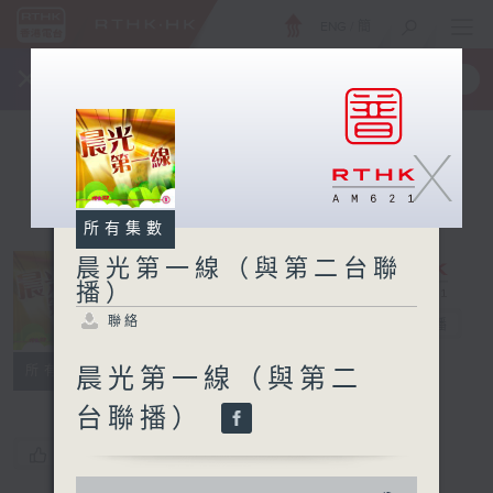
ENG
/
簡
×
全新 RTHK On The Go
取得
一手掌握 RTHK 電台、電視節目
X
所有集數
晨光第一線（與第二台聯
播）
晨光第一線（與
聯絡
第二台聯播）
電台直播
聯絡
所有集數
晨光第一線（與第二
台聯播）
您喜歡這個節目嗎?
0