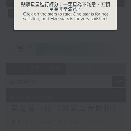
06:04 - 07:00)
0
點擊星星進行評分：一顆星為不滿意，五顆
seconds
星為非常滿意。
Click on the stars to rate: One star is for not
satisfied, and Five stars is for very satisfied.
重溫
CATCHUP
07 - 08
2026
07/08/2026
晨光第一線（與第二台聯播）
足本 Full (HKT 06:04 - 07:00)