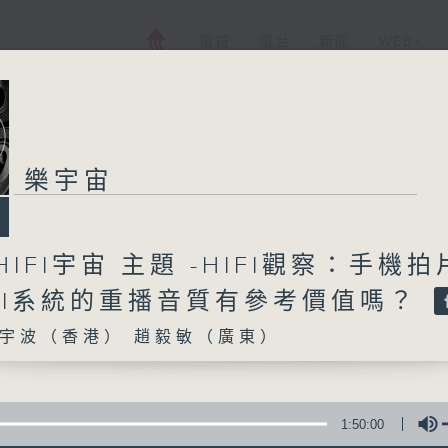
電視
電台
新聞
WEB+
樂宇宙
HIFI宇宙 主題 -HIFI觀察：手機拍
IFI系統的重播音質有參考價值嗎？
宇波（香港） 趙毅敏（廣東）
1:50:00