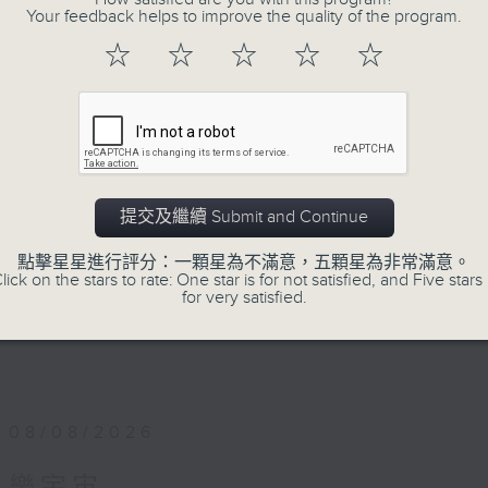
Your feedback helps to improve the quality of the program.
PART1 《樂宇宙》：各類跨界音樂作品，
精彩音樂宇宙！
☆
☆
☆
☆
☆
主持：葉宇波
PART2《樂宇宙：Hi-Fi宇宙》與廣東廣播
音樂及音響發燒友的專屬文化交流站！
提交及繼續 Submit and Continue
1）Hi-Fi話題：粵港主持人分享兩地發燒音
2）嘉賓訪問：專訪Hi-Fi名家、業內行尊或H
點擊星星進行評分：一顆星為不滿意，五顆星為非常滿意。
lick on the stars to rate: One star is for not satisfied, and Five stars 
3）發燒鑑賞：粵港主持人推介每週發燒錄音及
for very satisfied.
主持：趙毅敏（廣東電台）、葉宇波（香港電
08/08/2026