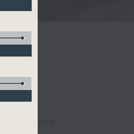
新』高『清』音樂宇宙～