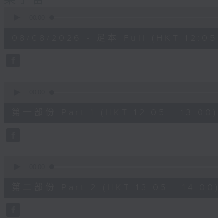
樂宇宙
0
seconds
00:00
of
1
08/08/2026 - 足本 Full (HKT 12:05 
hour,
50
minutes,
0
seconds
Volume
90%
0
seconds
00:00
of
55
第一部份 Part 1 (HKT 12:05 - 13:00)
minutes,
10
seconds
Volume
90%
0
seconds
00:00
of
55
第二部份 Part 2 (HKT 13:05 - 14:00
minutes,
10
seconds
Volume
90%