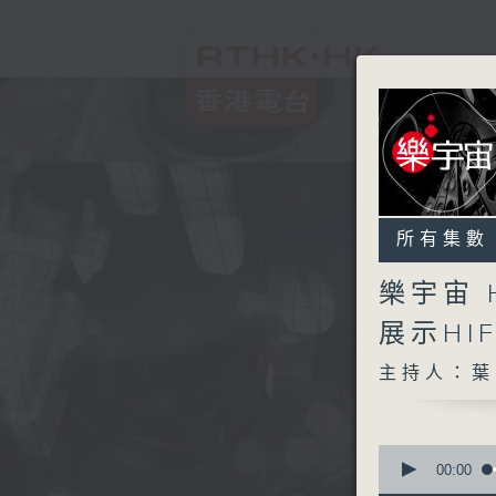
所有集數
樂宇宙 
展示H
主持人：葉
0
seconds
00:00
of