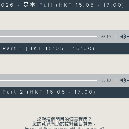
026 - 足本 Full (HKT 15:05 - 17:00)
Volume
55:10
art 1 (HKT 15:05 - 16:00)
樂宇宙
Volume
所有集數
55:10
您喜歡這個節目嗎?
art 2 (HKT 16:05 - 17:00)
Volume
主持人：葉宇波（香港） 趙毅敏（廣東）
星期六 12-2pm，主持人葉宇波導航，高『
您對這個節目的滿意程度？
您的意見有助於提升節目質素。
How satisfied are you with this program?