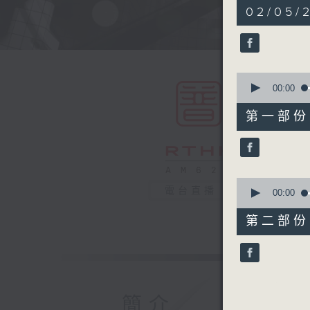
1
02/05/2
hour,
50
minutes,
0
seconds
90%
0
seconds
00:00
of
55
第一部份 P
minutes,
10
seconds
90%
0
電台直播
seconds
00:00
of
55
第二部份 P
minutes,
10
seconds
90%
簡介