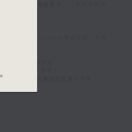
電影OST，高質素錄音等，一起探尋無限
電視台音樂之聲MusicFM聯合呈獻，高清
樂音響界最新玩點熱話
i-Fi音樂藝人、製作人
is
Hi-Fi單曲，共饗優質靚聲下午茶
台）