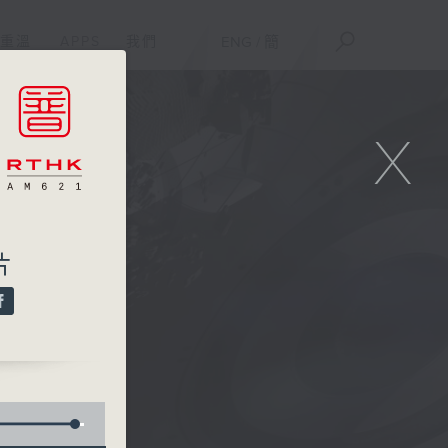
重溫
APPS
我們
ENG
/
簡
X
片