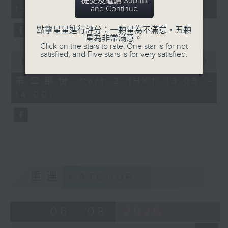
提交及繼續 Submit
minutes,
and Continue
13:00)
10
seconds
點擊星星進行評分：一顆星為不滿意，五顆
星為非常滿意。
Click on the stars to rate: One star is for not
0
satisfied, and Five stars is for very satisfied.
seconds
00:00
55:10
of
55
第二部份 Part 2 (HKT 13:05 -
minutes,
14:00)
10
seconds
重溫
CATCHUP
06 - 08
2026