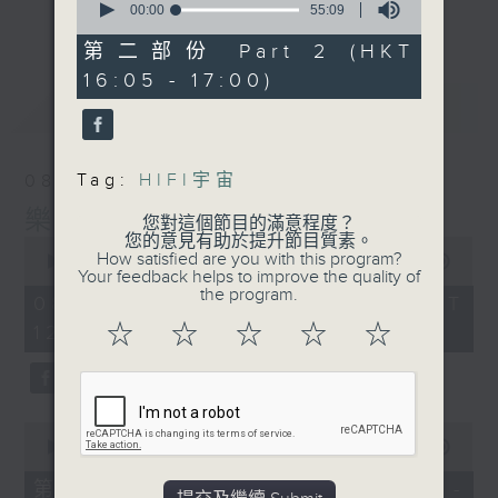
音樂宇宙！
seconds
00:00
55:09
更多...
of
主持：葉宇波
55
第二部份 Part 2 (HKT
minutes,
16:05 - 17:00)
9
PART2《樂宇宙：Hi-Fi宇宙》與廣東廣播
seconds
最新
LATEST
電視台音樂之聲MusicFM聯合呈獻，高清音
樂及音響發燒友的專屬文化交流站！
Tag:
HIFI宇宙
08/08/2026
1）Hi-Fi話題：粵港主持人分享兩地發燒音
樂宇宙
樂音響界最新玩點熱話
您對這個節目的滿意程度？
您的意見有助於提升節目質素。
0
2）嘉賓訪問：專訪Hi-Fi名家、業內行尊或
How satisfied are you with this program?
seconds
00:00
1:50:00
Hi-Fi音樂藝人、製作人
Your feedback helps to improve the quality of
of
the program.
1
3）發燒鑑賞：粵港主持人推介每週發燒錄音
08/08/2026 - 足本 Full (HKT
hour,
及Hi-Fi單曲，共饗優質靚聲下午茶
☆
☆
☆
☆
☆
12:05 - 14:00)
50
minutes,
主持：趙毅敏（廣東電台）、葉宇波（香港電
0
台）
seconds
0
seconds
00:00
55:10
of
55
第一部份 Part 1 (HKT 12:05 -