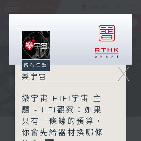
ENG
/
簡
×
全新 RTHK On The Go
取得
一手掌握 RTHK 電台、電視節目
所有集數
X
樂宇宙
樂宇宙 HIFI宇宙 主
題 -HIFI觀察：如果
只有一條線的預算，
你會先給器材換哪條