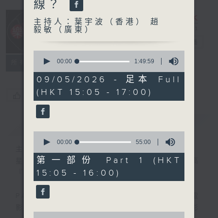
線？
主持人：葉宇波（香港） 趙
毅敏（廣東）
樂宇宙
電台直播
0
seconds
00:00
1:49:59
所有集數
of
1
09/05/2026 - 足本 Full
hour,
(HKT 15:05 - 17:00)
49
您喜歡這個節目嗎?
minutes,
59
seconds
簡介
GIST
0
seconds
00:00
55:00
主持人：葉宇波（香港） 趙毅敏（廣東）
of
55
第一部份 Part 1 (HKT
星期六 12-2pm，主持人葉宇波導航，高
minutes,
15:05 - 16:00)
『新』高『清』音樂宇宙～
0
seconds
PART1 《樂宇宙》：各類跨界音樂作品，電
影OST，高質素錄音等，一起探尋無限精彩
0